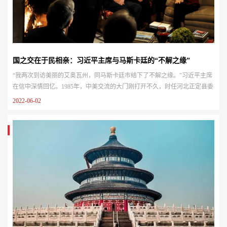
国之交在于民相亲：习近平主席与马斯卡廷的“不解之缘”
“我两次到访美丽的艾奥瓦州，同马斯卡廷市结下了不解之缘。”习近平主席
在信中深情回忆。1985年，中美交流的大门刚打开不久，时任河北正定县委
书记习近平首次访问美国，在艾奥瓦州马斯卡廷市民德沃切克家中借住两
2022-06-02
晚。萨拉·兰蒂女士，正是当年访问活动的组织者之一。“他脸上总是洋溢着
笑容，特别高兴能用学到的知识为自己的国家效力，”谈及当时对习近平主
席的印象，兰蒂说道，“他参观了大学和农场，同时也非常愿意向我们介绍...