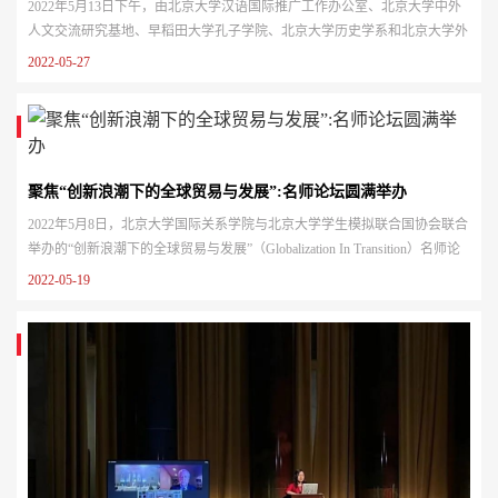
2022年5月13日下午，由北京大学汉语国际推广工作办公室、北京大学中外
人文交流研究基地、早稻田大学孔子学院、北京大学历史学系和北京大学外
国语学院联合主办的中日人文交流论坛“近代中国与早稻田大学”顺利召开。
2022-05-27
此次研讨会采用线上模式，来自国内外知名院校以及机构的118名专家学者
参加了此次研讨会。本场论坛是早稻田大学孔子学院中日系列论坛的第三
场，也是“人文交流、文明互鉴”北京大学中外人文交流论坛暨孔子学院学
术...
聚焦“创新浪潮下的全球贸易与发展”:名师论坛圆满举办
2022年5月8日，北京大学国际关系学院与北京大学学生模拟联合国协会联合
举办的“创新浪潮下的全球贸易与发展”（Globalization In Transition）名师论
坛在线上举行。北京大学国际关系学院副院长、中外人文交流研究基地学术
2022-05-19
委员张海滨，世界贸易组织副总干事张向晨，牛津大学终身教授、牛津大学
技术与管理发展中心创始主任傅晓岚，世界贸易组织首席经济学家、经济研
究和统计司司长罗伯特·库普曼（Robert Koopman），北京大学国家...