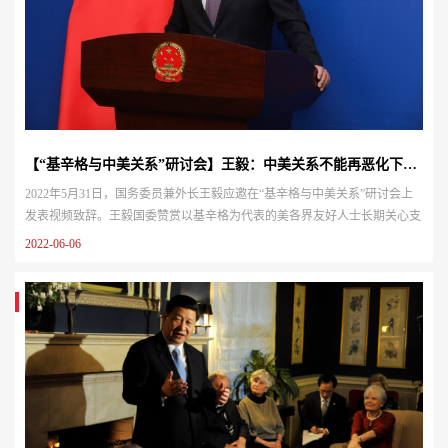
【“基辛格与中美关系”研讨会】王毅：中美关系不能再恶化下去了
2022年5月31日，国务委员兼外长王毅应邀在“基辛格与中美关系”研讨会上
发表视频致辞。王毅国委赞赏以基辛格为代表的美各界友好人士长期关心支
持中美关系发展，表示，半个世纪前，毛泽东主席、周恩来总理和尼克松总
2022-06-06
统、基辛格博士等中美老一辈领导人，以非凡的远见卓识、政治勇气和外交
智慧，打破了两国隔绝对抗坚冰，实现了震撼世界的“跨越太平洋的握手”，
翻开了中美关系新的篇章。50多年来，基辛格博士近百次访华，推动历...