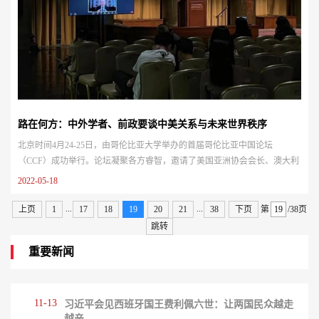
路在何方：中外学者、前政要谈中美关系与未来世界秩序
北京时间4月24-25日，由哥伦比亚大学举办的首届哥伦比亚中国论坛
（CCF）成功举行。论坛凝聚各方睿智，邀请了美国亚洲协会会长、澳大利
亚前总理陆克文（Kevin Michael Rudd），世界银行前高级副行长兼首席经
2022-05-18
济学家，北京大学国家发展研究院名誉院长、新结构经济学研究院院长、中
外人文交流研究基地特邀专家林毅夫，清华大学苏世民书院院长、北京大学
...
...
上页
1
17
18
19
20
21
38
下页
第
/38页
中外人文交流研究基地学术委员薛澜，中石化集团原董事长傅成玉，哥伦比
跳转
亚大学...
重要新闻
11-13
习近平会见西班牙国王费利佩六世：让两国民众越走
越亲