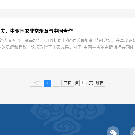
耶夫：中亚国家非常乐意与中国合作
大学中外人文交流研究基地与CGTN共同主办“对话思想者”特别论坛。在本
值的见解和建议，论坛取得了丰硕成果。对于“中国—吉尔吉斯斯坦共同体
耶夫（Djoomart Kaipovich Otorbaev）从两个层面进行了解读。
上页
1
2
下页
第
/2页
跳转