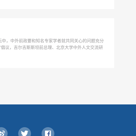
次论坛中，中外前政要和知名专家学者就共同关心的问题充分
”倡议，吉尔吉斯斯坦前总理、北京大学中外人文交流研
在全球层面，全球化潮流迫...