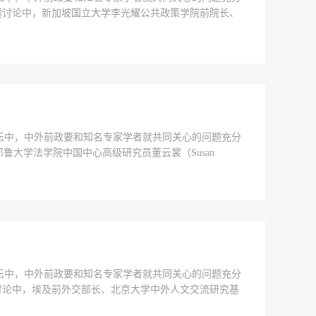
题讨论中，新加坡国立大学李光耀公共政策学院前院长、
储浩翔责编：刘聪 曾楚
次论坛中，中外前政要和知名专家学者就共同关心的问题充分
大学法学院中国中心高级研究员董云裳（Susan
责编：刘聪 曾楚
次论坛中，中外前政要和知名专家学者就共同关心的问题充分
讨论中，埃及前外交部长、北京大学中外人文交流研究基
衡集体利益和实现共同利...