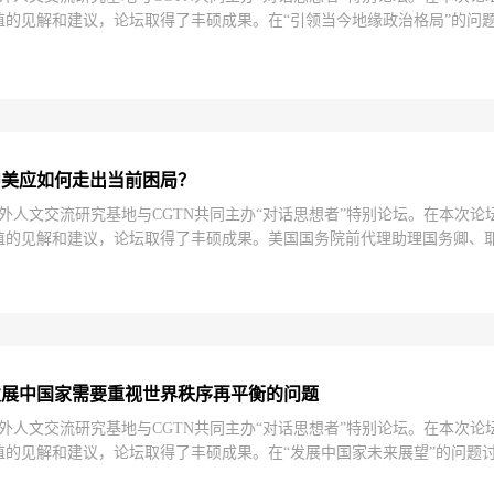
值的见解和建议，论坛取得了丰硕成果。在“引领当今地缘政治格局”的问
理会主席马凯硕（Kishore Mahbubani）发表了相关看法。解说：
中美应如何走出当前困局？
大学中外人文交流研究基地与CGTN共同主办“对话思想者”特别论坛。在本
的见解和建议，论坛取得了丰硕成果。美国国务院前代理助理国务卿、耶鲁
，并就“中美应如何走出当前的困难局面”这一问题发表了见解。解说：储浩翔
发展中国家需要重视世界秩序再平衡的问题
大学中外人文交流研究基地与CGTN共同主办“对话思想者”特别论坛。在本
值的见解和建议，论坛取得了丰硕成果。在“发展中国家未来展望”的问题
bil Fahmy）认为，发展中国家需要重视世界秩序再平衡的问题，要朝着平