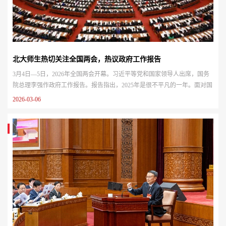
北大师生热切关注全国两会，热议政府工作报告
3月4日—5日，2026年全国两会开幕。习近平等党和国家领导人出席，国务
院总理李强作政府工作报告。报告指出，2025年是很不平凡的一年。面对国
内外形势深刻复杂的变化，以习近平同志为核心的党中央团结带领全国各族
2026-03-06
人民迎难而上、奋力拼搏，坚定不移贯彻新发展理念、推动高质量发展，统
筹国内国际两个大局，全年经济社会发展主要目标任务顺利完成，“十四五”
圆满收官，中国式现代化迈出新的坚实步伐。