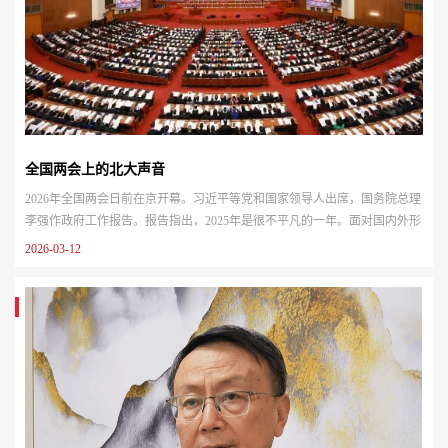
全国两会上的北大声音
2026年全国两会日前在京开幕。习近平等党和国家领导人出席，国务院总理
李强作政府工作报告。报告指出，2025年是很不平凡的一年。面对国内外形
势深刻复杂的变化，以习近平同志为核心的党中央团结带领全国各族人民迎
2026-03-12
难而上、奋力拼搏，坚定不移贯彻新发展理念、推动高质量发展，统筹国内
国际两个大局，全年经济社会发展主要目标任务顺利完成，“十四五”圆满收
官，中国式现代化迈出新的坚实步伐。北京大学师生热切关注全国两会的召
开，大家结合专业所学与国家发展大局，畅谈自身的使命与担当，抒发对国
家发展的坚定信心与对民族复兴的美好憧憬。