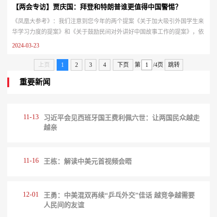
【两会专访】贾庆国：拜登和特朗普谁更值得中国警惕？
《凤凰大参考》：我们注意到您今年的两个提案《关于加大吸引外国学生来
华学习力度的提案》和《关于鼓励民间对外讲好中国故事工作的提案》，依
然是在您长期关注的对外交流领域。您2022年也提过将专家对外交往的审批
2024-03-23
进行精细化分级管理，如今跨国学术交流方面是否更为顺畅？贾庆国：我觉
得还是有改进。有些单位专家学者出国的审批还是比较快的，而且基本上都
上页
1
2
3
4
下页
第
/4页
跳转
会批准，这是比较好的一方面。但在其他方面，还是存在着不少问题。我
重要新闻
的...
11-13
习近平会见西班牙国王费利佩六世：让两国民众越走
越亲
11-16
王栋：解读中美元首视频会晤
12-01
王勇：中美混双再续“乒乓外交”佳话 越竞争越需要
人民间的友谊