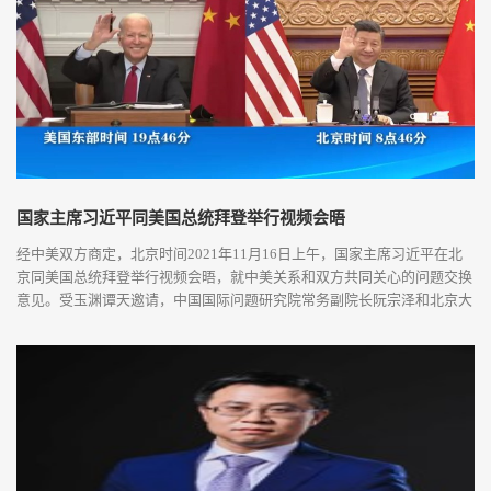
国家主席习近平同美国总统拜登举行视频会晤
经中美双方商定，北京时间2021年11月16日上午，国家主席习近平在北
京同美国总统拜登举行视频会晤，就中美关系和双方共同关心的问题交换
意见。受玉渊谭天邀请，中国国际问题研究院常务副院长阮宗泽和北京大
学社会科学部副部长、国际关系学院教授、中外人文交流研究基地执行主
任王栋对此次中美视频会晤进行了深度解读。习近平指出，当前，中美发
展都处在关键阶段，人类的“地球村”也面临诸多挑战。中美作为世界前两
大经济体和联...