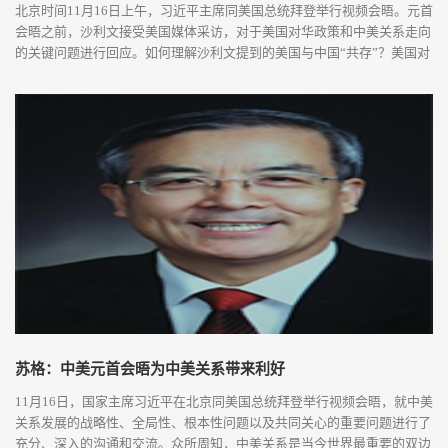
北京时间11月16日上午，习近平主席同美国总统拜登举行视频会晤。元首
会晤之前，沙利文接受美国媒体采访，对于美国对华政策和中美关系走向
的关键问题进行回应。如何理解沙利文提到的美国与中国“共存”？美国对
华“接触”战略真的失败了吗？面对拜登政府的盟友策略，中国应该如何应
对？清华大学社会科学学院国际关系学系教授、北京大学中外人文交流研
究基地学术委员达巍接受凤凰网《风向》的采访并做解读。清华大学社会
科学学院...
苏格：中美元首会晤为中美关系带来利好
11月16日，国家主席习近平在北京同美国总统拜登举行视频会晤，就中美
关系发展的战略性、全局性、根本性问题以及共同关心的重要问题进行了
充分、深入的沟通和交流。众所周知，中美关系是当今世界最重要的双边