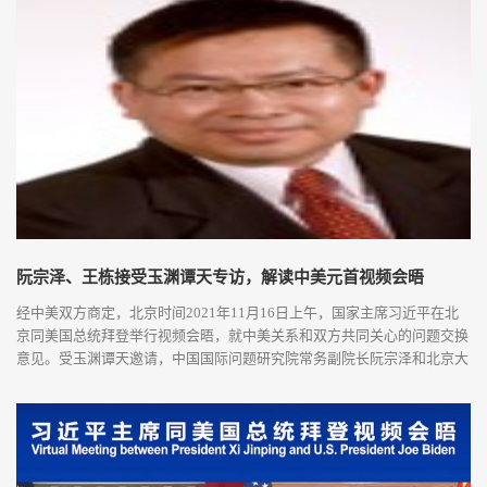
列重大的两国关系问题坦诚、真挚地交换了意见，为拜登执政以来两国关
系持续的尖锐和紧...
阮宗泽、王栋接受玉渊谭天专访，解读中美元首视频会晤
经中美双方商定，北京时间2021年11月16日上午，国家主席习近平在北
京同美国总统拜登举行视频会晤，就中美关系和双方共同关心的问题交换
意见。受玉渊谭天邀请，中国国际问题研究院常务副院长阮宗泽和北京大
学社会科学部副部长、国际关系学院教授、中外人文交流研究基地执行主
任王栋对此次中美视频会晤进行了深度解读。习近平指出，当前，中美发
展都处在关键阶段，人类的“地球村”也面临诸多挑战。中美作为世界前两
大经济体和联...