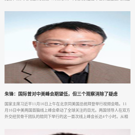
关系之一，那么，两国元首此时会晤透露出哪些信息？对中美关系发展又
有何意义？对此，中评社记者日前采访了中国国际问题研究院原院长苏
格，他表示，“从中美关系若干年发展的历程来看，新一届美国总统入主
白宫后，中美往...
朱锋：国际曾对中美峰会期望低，但三个观察消除了疑虑
国家主席习近平11月16日上午在北京同美国总统拜登举行视频会晤。11
月16日中美两国首脑线上峰会牵动了全球关注的目光。两国领导人在双方
外交经贸骨干团队的陪同下举行的这一首次线上峰会长达4个小时。从相
关视频来看，已经79岁的拜登从头到尾精神饱满，不闭眼、不打瞌睡，近
乎难得。从这次线上峰会的内容来看，不仅广泛、深入、具体，更就一系