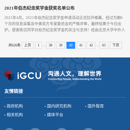
2021年伯杰纪念奖学金获奖名单公布
2021年4月，2021年伯杰纪念奖学金申请活动正式拉开帷幕，经过为期6
个月的信息采集及中美双方专家委员会的严格评审，最终结果于今日出
炉。感谢各位同学对伯杰纪念奖学金的关注与支持！经由北京大学中外人
文交流研究基地组织学者、专家，会同中美教育基金会代表以及苏珊·伯
杰（Mrs. Susan Berger）女士对诸位候选人的多轮联合筛选后，两位品德
...
...
共626条
上页
1
38
39
40
41
42
63
下页
优异、成绩突出、具有扎实的学术专业基础及清晰合理的未来职业规划的
同学通过最终评选...
友情链接
政府机构
国内研究机构
国外智库
相关机构
媒体平台