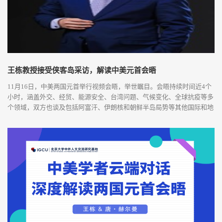
王栋教授接受侠客岛采访，解读中美元首会晤
11月16日，中美两国元首举行视频会晤，举世瞩目。会晤持续时间近4个
小时，涵盖外交、经贸、能源安全、台湾问题、气候变化、全球抗疫等多
个领域，双方也谈及包括阿富汗、伊朗核和朝鲜半岛局势等其他国际和地
区问题。新闻通稿用4个词形容此次会晤：坦率、建设性、实质性和富有
成效。怎么理解这场重要会晤？北京大学社会科学部副部长、国际关系学
院教授、中外人文交流研究基地执行主任王栋就此接受了侠客岛的采访。
11月16日，国家...