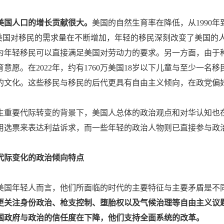
美国人口的增长贡献很大。
美国的自然生育率在降低，从1990年到
，美国对移民的需求量在不断增加，年轻的移民深刻改变了美国的
为年轻移民可以直接满足美国对劳动力的要求。另一方面，由于
意愿。在2022年，约有1760万美国18岁以下儿童与至少一名移
的文化。这些移民与移民的后代更具有自由主义倾向，在政党偏
生重要代际转变的背景下，美国人总体的政治观点和对华认知也
用选票来表达利益诉求，而一些年轻的政治人物则已直接参与政
代际变化的政治倾向特点
美国年轻人而言，他们所面临的时代的主要特征与主要矛盾是不
更关注身份政治、枪支控制、堕胎权以及气候治理等自由主义议
国政府与政治的信任度在下降，他们支持全面系统的改革。