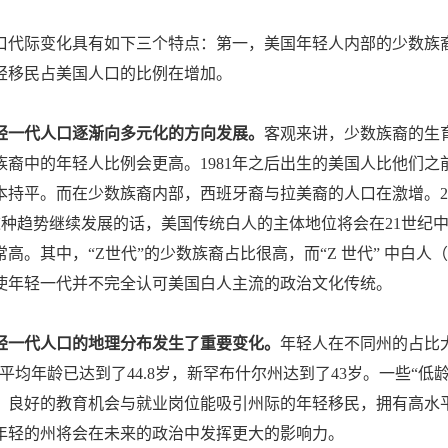
口代际变化具有如下三个特点：第一，美国年轻人内部的少数族
轻移民占美国人口的比例在增加。
轻一代人口逐渐向多元化的方向发展。
客观来讲，少数族裔的生
族裔中的年轻人比例会更高。1981年之后出生的美国人比他们
本持平。而在少数族裔内部，西班牙裔与拉美裔的人口在激增。2
如果这种趋势继续发展的话，美国传统白人的主体地位将会在21世
高。其中，“Z世代”的少数族裔占比很高，而“Z 世代” 中白人
使年轻一代并不完全认可美国白人主流的政治文化传统。
轻一代人口的地理分布发生了重要变化。
年轻人在不同州的占比大
平均年龄已达到了44.8岁，新罕布什尔州达到了43岁。一些“低龄州
岁。良好的教育机会与就业岗位能吸引州际的年轻移民，拥有高水
年轻的州将会在未来的政治中发挥更大的影响力。