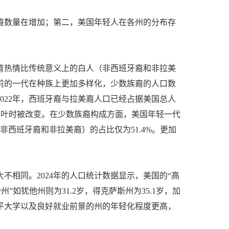
裔数量在增加；第二，美国年轻人在各州的分布存
育热情比传统意义上的白人（非西班牙裔和非拉美
之前的一代在种族上更加多样化，少数族裔的人口数
022年，西班牙裔与拉美裔人口已经占据美国总人
纪中叶时被改变。在少数族裔构成方面，美国年轻一代
（非西班牙裔和非拉美裔）的占比仅为51.4%。更加
不相同。2024年的人口统计数据显示，美国的“高
”如犹他州则为31.2岁，得克萨斯州为35.1岁，加
平大学以及良好就业前景的州的年轻化程度更高，