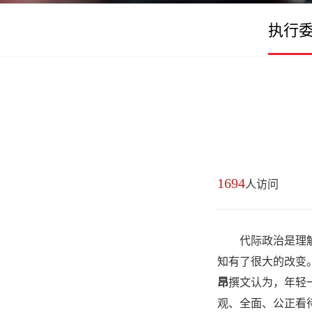
执行
1694
人访问
代际政治是理
知有了很大的改变
昂
撰文认为，年轻
观、全面、公正看