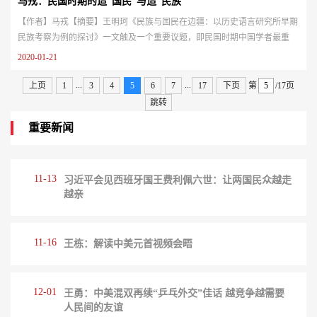
马戎：民国时期的造“国民”与造“民族”
【作者】马戎【摘要】王明珂《民族与国民在边疆：以历史语言研究所早期
民族考察为例的探讨》一文触及一个重要议题，即民国时期中国学者最重
要、最紧迫的工作是“造民族”还是“造国民”。其所涉1929年黎光明“造国民”
2020-01-21
与1933年芮逸夫等人“造民族”活动的历史，值得再作深入探讨。两相对照，
不难发现，运用西方民族学知识在中国边疆地区识别不同群体的“造民族”是
...
...
上页
1
3
4
5
6
7
17
下页
第
/17页
一条便捷的道路，但“民族”意识被催生后所带来的离心力无法忽...
跳转
重要新闻
11-13
习近平会见西班牙国王费利佩六世：让两国民众越走
越亲
11-16
王栋：解读中美元首视频会晤
12-01
王勇：中美混双再续“乒乓外交”佳话 越竞争越需要
人民间的友谊