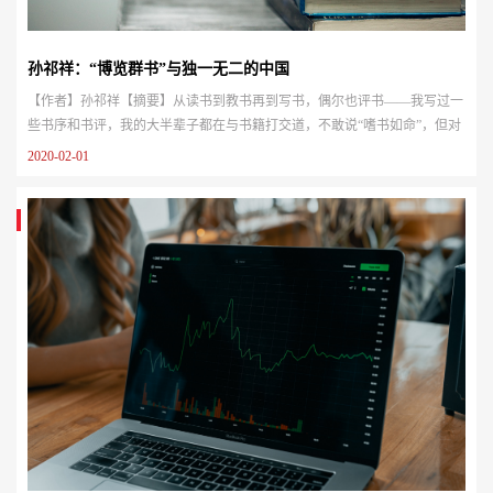
孙祁祥：“博览群书”与独一无二的中国
【作者】孙祁祥【摘要】从读书到教书再到写书，偶尔也评书——我写过一
些书序和书评，我的大半辈子都在与书籍打交道，不敢说“嗜书如命”，但对
书绝对是“情有独钟”。这不仅仅只是因为深信“腹有诗书气自华”；更是笃信
2020-02-01
“读书使人生更精彩”。我们这一代人是生长于“读书无用论”甚嚣尘上那个年
代的。我读小学三年级的时候，“文革”开始。然而，靠从小给别人织毛活才
勉强上过四年学的母亲却告诫我们兄妹：“读书是有用的。”...