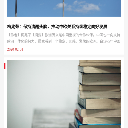
梅兆荣：保持清醒头脑，推动中欧关系持续稳定向好发展
【作者】梅兆荣【摘要】欧洲历来是中国重视的合作伙伴。中国也一向支持
欧洲一体化的努力，愿意看到一个稳定、团结、繁荣的欧洲。自1975年中国
与欧共体建交以来，中欧关系的发展历程虽然曲折、复杂，但总体上还是不
2020-02-01
断向广度和深度发展，达到了前所未有的水平。不过必须指出，合作共赢虽
然是主流，但近年来中欧矛盾和摩擦的一面也明显增多了。【关键词】中欧
关系；欧共体；经济【来源】世界知识World Affairs，2020年02期，ISSN...