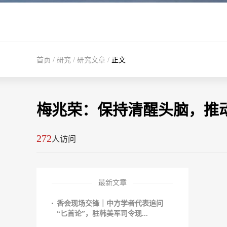
首页
/
研究
/
研究文章
/
正文
梅兆荣：保持清醒头脑，推
272
人访问
最新文章
香会现场交锋｜中方学者代表追问
“匕首论”，驻韩美军司令现...