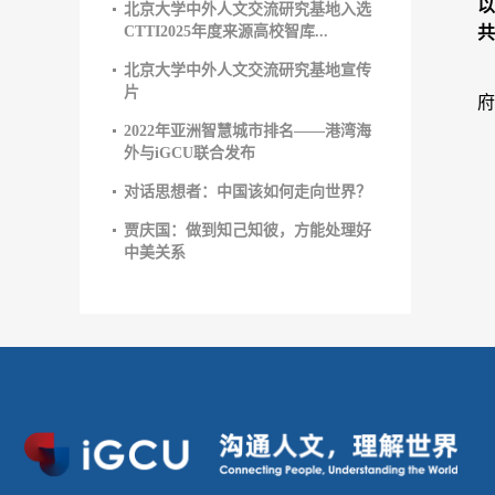
以
北京大学中外人文交流研究基地入选
CTTI2025年度来源高校智库...
共
北京大学中外人文交流研究基地宣传
片
府
2022年亚洲智慧城市排名——港湾海
外与iGCU联合发布
对话思想者：中国该如何走向世界？
贾庆国：做到知己知彼，方能处理好
中美关系