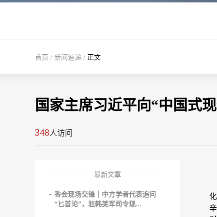
首页
/
新闻速递
/
正文
国家主席习近平向“中国式现
348
人访问
最新文章
香会现场交锋｜中方学者代表追问
化
“匕首论”，驻韩美军司令现...
辛