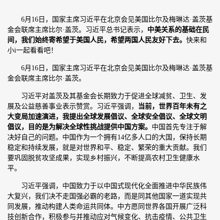
6月16日，国家主席习近平在北京会见美国比尔及梅琳达·盖茨基
金会联席主席比尔·盖茨。习近平总书记表示，
中美关系的基础在民
间，我们始终寄希望于美国人民，希望两国人民友好下去。
快来和
小i一起看看吧！
6月16日，国家主席习近平在北京会见美国比尔及梅琳达·盖茨基
金会联席主席比尔·盖茨。
习近平对盖茨及其基金会长期致力于促进全球减贫、卫生、发
展及公益慈善事业表示赞赏。习近平强调，
当前，世界百年未有之
大变局加速演进，我提出全球发展倡议、全球安全倡议、全球文明
倡议，目的是为解决全球性挑战提供中国方案。
中国首先专注于解
决好自己的问题。中国作为一个拥有14亿多人口的大国，保持长期
稳定和持续发展，就是对世界和平、稳定、繁荣的重大贡献。我们
要巩固脱贫攻坚成果，实现乡村振兴，不断提高农村卫生健康水
平。
习近平强调，中国致力于以中国式现代化全面推进中华民族伟
大复兴，我们决不走国强必霸的老路，而是同其他国家一道实现共
同发展，推动构建人类命运共同体。中方愿同世界各国开展广泛科
技创新合作，积极参与并推动应对气候变化、抗击疫情、公共卫生