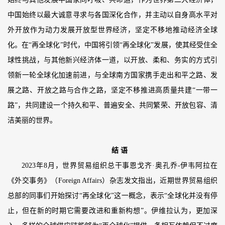
中国始终以最大诚意寻求与各国深化合作，并主动以自身高水平对
外开放作为动力发展开放型世界经济，坚定不移地推动经济全球
化。在“再全球化”时代，中国将引领“再全球化”发展，使其经受住全
球性挑战，与其他新兴经济体一道，以开放、柔和、务实的方式引
领新一轮全球化加速前进，与全球南方国家携手走出和平之路、发
展之路、开放之路与合作之路，坚定不移推进高质量共建“一带一
路”，共同建设一个持久和平、普遍安全、共同繁荣、开放包容、清
洁美丽的世界。
结 语
2023年8月，世界贸易组织总干事恩戈齐·奥孔乔-伊韦阿拉在
《外交事务》（Foreign Affairs）杂志发文指出，近期世界贸易组织
总部的同事们开始探讨“再全球化”这一概念，表示“全球化并没有停
止，但在新的时期它需要改进和重新构想”。伊维拉认为，更加深