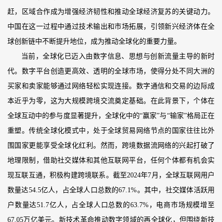
赶，区域合作成为增强经济韧性和推动全球经济复苏的关键动力。
中国在这一过程中通过技术输出和市场拓展，引领新兴经济体在全
球创新链中不断提升地位，成为推动全球化的重要力量。
当前，全球化已迈入由数字信息、思想与创新流量主导的新时
代。数字平台创造更高效、透明的全球市场，使得分处不同大洲的
买家和卖家能够通过网络轻松实现连接。数字通信和交易的边际成
本近乎为零，这为大规模跨境交流奠定基础。在此背景下，个体在
全球互动中的参与度显著提升，全球化中的“赢家”与“输家”格局正在
重塑。传统全球化模式中，处于全球贸易网络节点的国家往往比外
围国家更能享受全球化红利。然而，跨境数据流网络的兴起打破了
地理限制，借助社交媒体和其他互联网平台，任何个体都有机会实
现互联互通，积极构建跨境联系。截至2024年7月，全球互联网用户
数量达54.5亿人，占全球人口总数的67.1%。其中，社交媒体活跃用
户数量达51.7亿人，占全球人口总数的63.7%‌，电商市场规模增至
67.05万亿美元。新技术革命推动数字领域的再全球化，但围绕新技