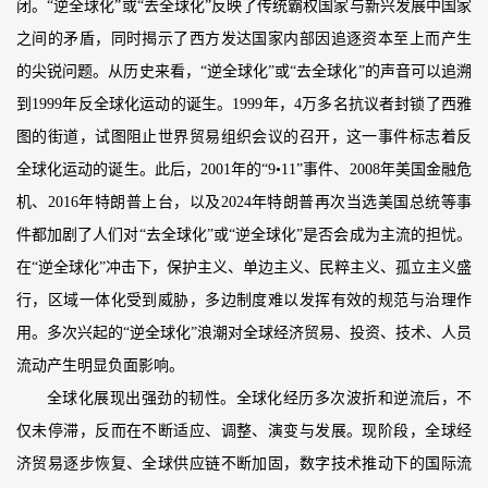
闭。“逆全球化”或“去全球化”反映了传统霸权国家与新兴发展中国家
之间的矛盾，同时揭示了西方发达国家内部因追逐资本至上而产生
的尖锐问题。从历史来看，“逆全球化”或“去全球化”的声音可以追溯
到1999年反全球化运动的诞生。1999年，4万多名抗议者封锁了西雅
图的街道，试图阻止世界贸易组织会议的召开，这一事件标志着反
全球化运动的诞生。此后，2001年的“9•11”事件、2008年美国金融危
机、2016年特朗普上台，以及2024年特朗普再次当选美国总统等事
件都加剧了人们对“去全球化”或“逆全球化”是否会成为主流的担忧。
在“逆全球化”冲击下，保护主义、单边主义、民粹主义、孤立主义盛
行，区域一体化受到威胁，多边制度难以发挥有效的规范与治理作
用。多次兴起的“逆全球化”浪潮对全球经济贸易、投资、技术、人员
流动产生明显负面影响。
全球化展现出强劲的韧性。全球化经历多次波折和逆流后，不
仅未停滞，反而在不断适应、调整、演变与发展。现阶段，全球经
济贸易逐步恢复、全球供应链不断加固，数字技术推动下的国际流