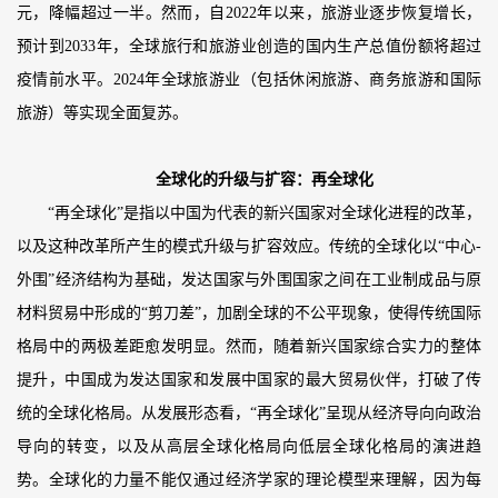
元，降幅超过一半。然而，自2022年以来，旅游业逐步恢复增长，
预计到2033年，全球旅行和旅游业创造的国内生产总值份额将超过
疫情前水平。2024年全球旅游业（包括休闲旅游、商务旅游和国际
旅游）等实现全面复苏。
全球化的升级与扩容：再全球化
“再全球化”是指以中国为代表的新兴国家对全球化进程的改革，
以及这种改革所产生的模式升级与扩容效应。传统的全球化以“中心-
外围”经济结构为基础，发达国家与外围国家之间在工业制成品与原
材料贸易中形成的“剪刀差”，加剧全球的不公平现象，使得传统国际
格局中的两极差距愈发明显。然而，随着新兴国家综合实力的整体
提升，中国成为发达国家和发展中国家的最大贸易伙伴，打破了传
统的全球化格局。从发展形态看，“再全球化”呈现从经济导向向政治
导向的转变，以及从高层全球化格局向低层全球化格局的演进趋
势。全球化的力量不能仅通过经济学家的理论模型来理解，因为每