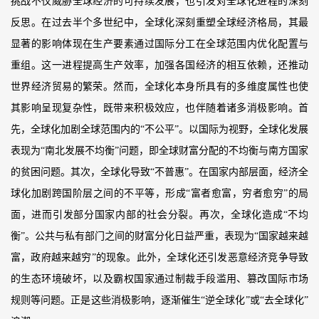
挑战不仅威胁全球经济的可持续发展，也引发对全球化进程的深刻
反思。在过去半个多世纪中，全球化深刻重塑全球经济格局，其最
显著的影响体现在生产要素通过国际分工在全球范围内优化配置与
重组。这一进程提高生产效率，加强各国经济的相互依赖，还推动
世界经济贸易的繁荣。然而，全球化本身所具有的多维度属性也使
其影响呈现复杂性，既带来积极效应，也伴随着诸多消极影响。首
先，全球化加剧全球范围内的“不公平”。以国际为视野，全球化发展
表现为“南北发展不均衡”问题，即全球财富分配的不均衡与南方国家
的贫困问题。其次，全球化导致“不普惠”。在国家内部层面，经济全
球化加剧跨国阶层之间的不平等，形成“富者愈富，穷者愈穷”的局
面，进而引发部分国家内部的社会分裂。再次，全球化造成“不均
衡”。公共与私有部门之间的财富分化日益严重，表现为“国家越来越
富，政府越来越穷”的现象。此外，全球化还引发恶意经济竞争导致
的生态环境破坏，以及霸权国家通过制裁手段滥用、篡改国际市场
规则等问题。正是这些消极影响，逐渐催生“逆全球化”或“去全球化”