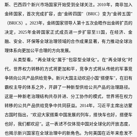
斯、巴西四个新兴市场国家开始受到全球关注。2010年，南非加入
金砖国家，首次完成扩容，由“金砖四国”（BRIC）变为“金砖五国”
（BRICS）。2023年，金砖国家领导人第十五次会晤作出金砖扩员的
决定，2025年金砖国家正式成员进一步扩容至11国，在经济、金
融、安全、环保等全球治理领域的合作成果显著，有力推动全球治
理体系向更加公平合理的方向发展。
从类型看，“再全球化”属于“包容型全球化”。在“再全球化”时
代，世界权力转移的方式将更加和平，竞争方式将从传统的军事竞
争转向公共产品供给竞争。新兴大国主动欢迎小国“搭便车”，在旧有
霸权主导的体系之外，开辟了一种新型供给公共产品的治理路径。
这是一种新老治理结构共存并进、分工协作的模式，世界将在权力
转移的公共产品供给竞争中共同获益。2014年，习近平主席出访蒙
古国时指出，“欢迎大家搭乘中国发展的列车，搭快车也好，搭便车
也好，我们都欢迎”。这一表述不仅体现中国对全球化的开放态度，
也揭示新兴国家在全球治理中的新角色。为何美国在近年来愈发不