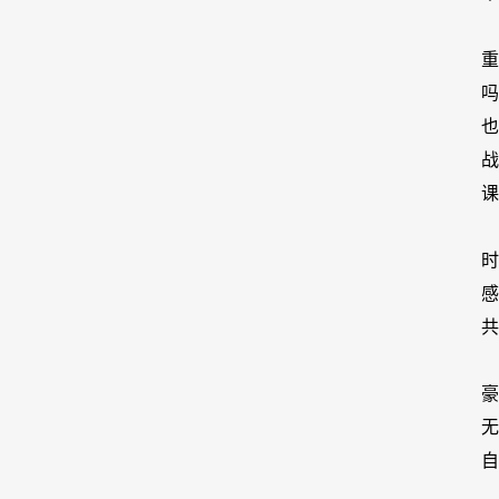
吗
课
共
自