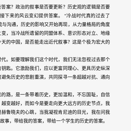
些答案？政治的叙事是否要更新？历史观的逻辑是否要
接下来的风云变幻提供答案。 “冷战时代真的过去了
交流与沟通，历史的影响又开始再现，从力量格局的角度
之变，当冷战所遗留的同盟体系、意识形态对立、地缘
今天的中国，是否能走出近代叙事？这是个极为宏大的
时代。如要理解我们这个时代，我们无法忽视过去那个
的钥匙。它激励我们，应以更富同理心、更具历史纵深
何避免历史的悲剧重演，共同探寻一条超越对抗、通向
己的路，是一条带着历史，更加温和，不忘国耻，自信
，越变越好，而如今是要走向更大远方的历史节点，我
摸赫鲁晓夫的心跳，当我凝视肯尼迪的目光，我在问我
故事，带给我的答案，带给一个学生的历史的答案。