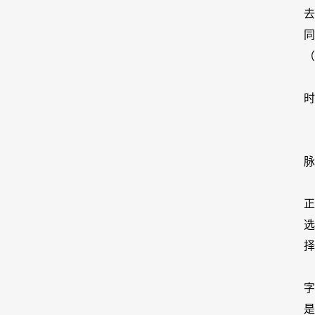
同
（
时
脉
正
择