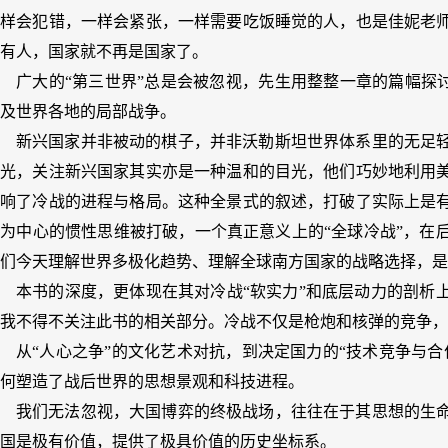
一样会犯错，一样会紧张，一样需要吃饭睡觉的人，也是佳妮老
有人，国家就不再是国家了。
广大的“第三世界”总是会被忽视，先生用整整一章的篇幅探讨
及世界各地的局部战争。
新兴国家并非被动的棋子，并非沃勒斯坦世界体系里的无足
目光，关注新兴国家其实亦是一种温和的目光，他们巧妙地利用
影响了冷战的进程与格局。这种全景式的叙述，打破了实际上是
为中心的惯性思维被打破，一个真正意义上的“全球冷战”，在
们今天理解世界多极化趋势、理解全球南方国家的战略选择，是
本书的深度，更体现在其对冷战“软实力”和底层动力的剖析
我不得不关注此书的相关部分。冷战不仅是枪炮和核弹的竞争，
从“人心之争”的文化艺术对抗，到决定国力的“技术竞争与
何塑造了战后世界的思想景观和科技进程。
我们无法忽视，大国博弈的终极战场，往往在于其思想的生
国是极有价值，提供了极具价值的历史坐标系。