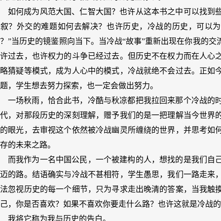
如何成为风范大国、仁智大国？也许从这本书之中可以找到
重叙？外交的难题如何去解决？也许历史，冷战的历史，可以为
？”当历史的镜鉴照向当下。当冷战“故事”重新出现在你我的
也许过去，也许权力的斗争已经过去。但历史不在权力而在人心
战略猜疑等模式，成为人心中的模式，冷战就绝不会过去。正如
题，学生想去努力探索，也一定会做出努力。
一场秋雨，恰合此书，冷酷与秋凉都把我拉回来那个冷战的
时代，对那段历史的深刻理解，赠予我们的是一把理解当今世界
感的眼光，去审视这个依然被冷战幽灵所缠绕的世界，并思考如
存的未来之路。
而我作为一名中国公民，一个被建构的人，想找的是我们自
豪迈的路。结语确实与冷战不甚相符，学生愚思，我们一路走来
无法忽视历史的每一个细节，只为寻求走出晚清的答案，当我触
己，你是否喜欢？如果不喜欢你要走什么路？也许这就是冷战的
我将它称为我与历史的告白。