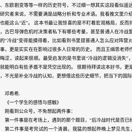
霸、东欧剧变等等一样的历史符号，不过细一想其实这段看似遥
非研究者来说，不需要满是战略分析和专业术语。我看推文里介
也能这么“近”。 这本书最让我惊喜的是不盯着宏观格局，反而
弈，古巴导弹危机时决策者私下有哪些考量，甚至普通人在冷战
的“冷战”变得能摸得着，比如看到书里提普通人怎么应对阵营
事，更是实实在在影响过很多人日常的历史。 而且王缉思老师
晦涩，读起来很顺。最受启发的是书里说“冷战的逻辑没消失”
就能明白有些矛盾不是凭空出现的。 很期待拜读这本好书，更
，不光是补全冷战的认知，更想借这些历史细节，把当下的国际
邓希希.
《一个学生的感悟与感触》
刚看到公众号，不免想起两件事：
第一件事是在考场上，遇到的那个题目，“后冷战时代是否已
第二件事是考完试的一个清晨，我猛的想起昨晚上梦见先生