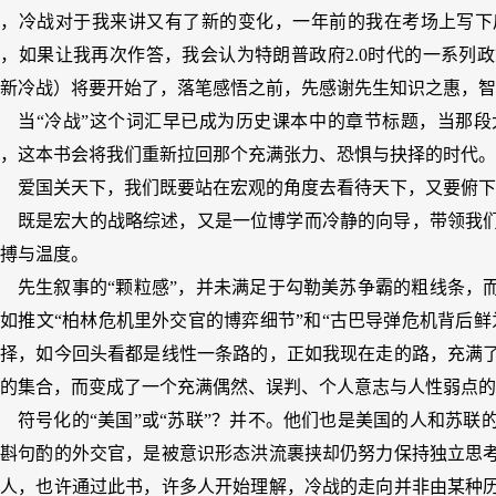
去，冷战对于我来讲又有了新的变化，一年前的我在考场上写下
，如果让我再次作答，我会认为特朗普政府2.0时代的一系列
新冷战）将要开始了，落笔感悟之前，先感谢先生知识之惠，智
当“冷战”这个词汇早已成为历史课本中的章节标题，当那
，这本书会将我们重新拉回那个充满张力、恐惧与抉择的时代。
爱国关天下，我们既要站在宏观的角度去看待天下，又要俯下
既是宏大的战略综述，又是一位博学而冷静的向导，带领我
搏与温度。
先生叙事的“颗粒感”，并未满足于勾勒美苏争霸的粗线条，
如推文“柏林危机里外交官的博弈细节”和“古巴导弹危机背后
选择，如今回头看都是线性一条路的，正如我现在走的路，充满
的集合，而变成了一个充满偶然、误判、个人意志与人性弱点的
符号化的“美国”或“苏联”？并不。他们也是美国的人和苏
字斟句酌的外交官，是被意识形态洪流裹挟却仍努力保持独立思
是人，也许通过此书，许多人开始理解，冷战的走向并非由某种