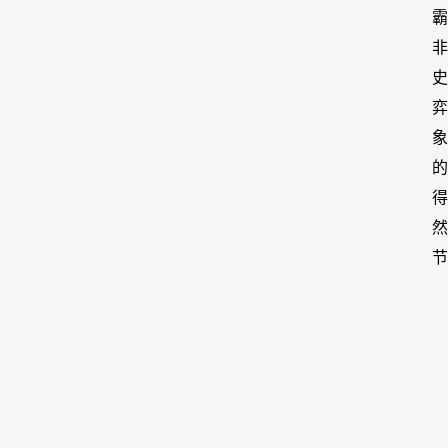
史
象
的
得
然
节