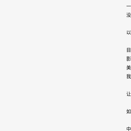
没
以
美
我
让
如
中