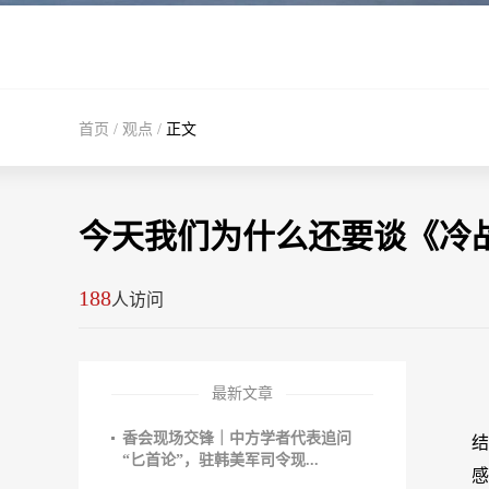
首页
/
观点
/
正文
今天我们为什么还要谈《冷
188
人访问
最新文章
香会现场交锋｜中方学者代表追问
结
“匕首论”，驻韩美军司令现...
感