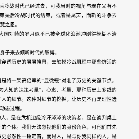
后冷战时代已经过去，可我当时的视角与现在又有不
政策是后冷战时代的结束，或者是尾声，而新的斗争去
慧之恩。
段大国对峙的岁月似乎已被全球化浪潮冲刷得模糊不清
身子来去倾听时代的脉搏。
们穿透历史的层层帷幕，去触摸冷战肌理中那些鲜活的
而是将一架高倍率的“显微镜”对准了历史的关键节点。
鲜为人知的决策考量”，心态、考量、那种历史上多线的
了人的细节。这种对细节的挖掘，让历史不再是理性选
动态过程。
联的人，是在危机边缘冷汗涔涔的决策者，是在谈判桌上
考的个体。我们无法忽视他们的身份角色，可他们首先
历史必然性一锤定音，而是人，是与你我同样的人，是