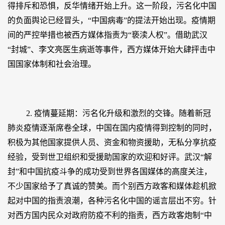
得排斥和恐惧，反华情绪开始上升。这一阶段，污名化中国
的负面舆论已经冒头，“中国病毒”的提法开始出现。疫情期
间的严控举措也被西方媒体指责为“亵渎人权”。借助武汉
“封城”、李文亮医生病逝等事件，西方媒体开始大肆抨击中
国国家体制和社会治理。
2. 疫情蔓延期：污名化升级和激烈的交锋。随着新冠
肺炎疫情逐渐席卷全球，中国在国内疫情得到控制的同时，
积极为其他国家提供人员、资金和物资援助，无私分享抗疫
经验，受到世卫组织和受援助国家的欢迎和好评。武汉“解
封”和中国抗疫斗争的成功受到世界各国媒体的高度关注，
不少国家给予了真诚的赞美。而个别西方政客和媒体趁机掀
起对中国的指责浪潮，各种污名化中国的谣言层出不穷。针
对西方国内民众对政府防疫不利的指责，西方政客炮制“中