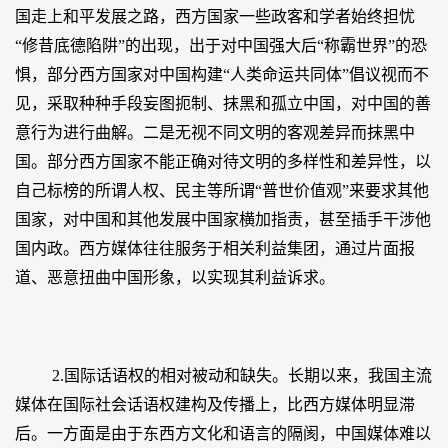
国走上和平发展之路，西方国家一些政客和学者始终担忧
“修昔底德陷阱”的出现，出于对中国强大后“称霸世界”的恐
惧，部分西方国家对中国构建“人类命运共同体”倡议视而不
见，采取种种手段妄图扼制、抹黑和孤立中国，对中国的善
意行为进行曲解。二是无视不同文明的客观差异而抹黑中
国。部分西方国家不能正确对待文明的多样性和差异性，以
自己标榜的所谓人权、民主等所谓“普世价值观”来要求其他
国家，对中国和其他发展中国家横加指责，甚至插手干涉他
国内政。西方媒体往往服务于相关利益集团，通过片面报
道、恶意扭曲中国形象，以实现其利益诉求。
2.国际话语权的相对被动和缺失。长期以来，我国主流
媒体在国际社会话语权建构及传播上，比西方媒体明显滞
后。一方面是由于东西方文化和语言的隔阂，中国媒体难以