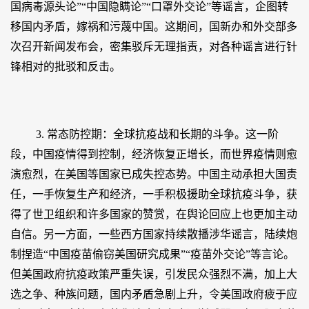
国病毒源头论”“中国隐瞒论”“口罩外交论”等谣言，企图转
移国内矛盾，嫁祸和污蔑中国。这期间，国新办和外交部多
次召开新闻发布会，密集驳斥无理指责，对各种谣言进行针
锋相对的批驳和反击。
3. 常态防控期：全球抗疫战和长期的斗争。这一阶
段，中国疫情得到控制，经济恢复正增长，而世界疫情则愈
演愈烈，在美国等国家已成失控态势。中国主动承担大国责
任，一手恢复生产和经济，一手积极援助全球抗疫斗争，获
得了世卫组织和许多国家的赞赏，在舆论回应上也更加主动
自信。另一方面，一些西方国家持续散播涉华谣言，陆续炮
制捏造“中国疫苗偷窃美国研究成果”“疫苗外交论”等言论。
但美国政府抗疫政策严重失误，引发民众强烈不满，加上大
选之争、种族问题，国内矛盾急剧上升，令美国政府疲于应