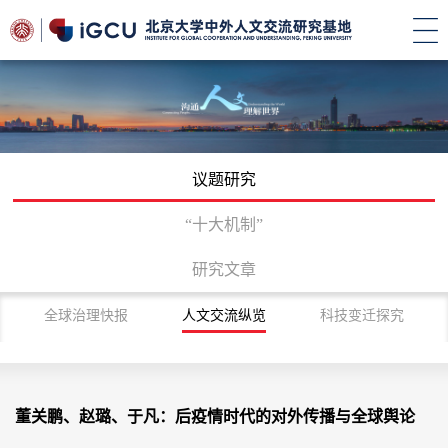
议题研究
“十大机制”
研究文章
全球治理快报
人文交流纵览
科技变迁探究
首页
/
研究
/
议题研究
/
人文交流纵览
/
正文
董关鹏、赵璐、于凡：后疫情时代的对外传播与全球舆论