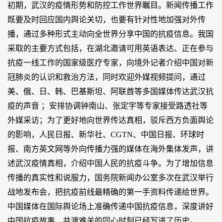
初期，武汉的疫情形势和防控工作世界瞩目。新闻传播工作
既要及时回应国内舆论关切，也要有针对性地加强对外传
播，通过多种形式主动向全世界分享中国的抗疫信息。我国
采取的主要方式包括，在湖北邀请可用英语表达、正在参与
抗疫一线工作的国家级医疗专家，向境外记者介绍中国对新
冠肺炎的认识和救治方法，同时欢迎外媒视频提问，通过
美、俄、日、韩、巴基斯坦、阿联酋等多国媒体传达武汉抗
疫的声音 ；安排协调钟南山、张定宇等专家接受路透社等
外媒采访；为了更好地向世界传达真相，驳斥西方负面舆论
的影响，人民日报、新华社、CGTN、中国日报、环球时
报、南方英文网等外向传播力强的媒体在海外集体发声，讲
述武汉疫情真相，介绍中国人民的抗疫斗争。为了增加信息
传播的真实性和说服力，国务院新闻办公室多次在武汉举行
战地发布会，把抗疫前线最精确的第一手资料传递给世界。
中国媒体在国际舆论场上准确传递中国抗疫信息，深度讲好
中国抗疫故事，共渡难关的同心时刻已经写进了历史。