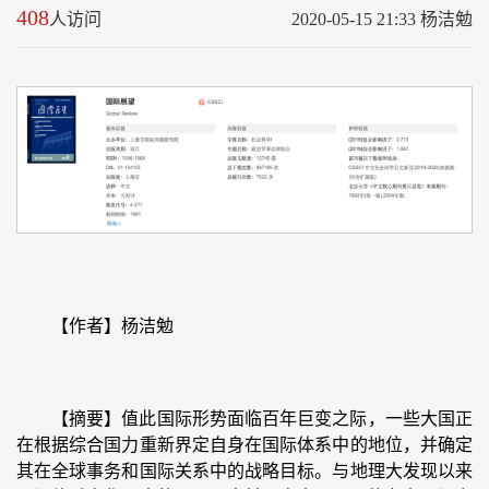
408
人访问
2020-05-15 21:33 杨洁勉
【作者】杨洁勉
【摘要】值此国际形势面临百年巨变之际，一些大国正
在根据综合国力重新界定自身在国际体系中的地位，并确定
其在全球事务和国际关系中的战略目标。与地理大发现以来