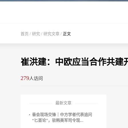
首页
/
研究
/
研究文章
/
正文
崔洪建：中欧应当合作共建
279
人访问
最新文章
香会现场交锋｜中方学者代表追问
“匕首论”，驻韩美军司令现...