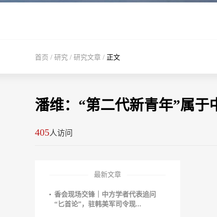
首页
/
研究
/
研究文章
/
正文
潘维：“第二代新青年”属于
405
人访问
最新文章
香会现场交锋｜中方学者代表追问
“匕首论”，驻韩美军司令现...