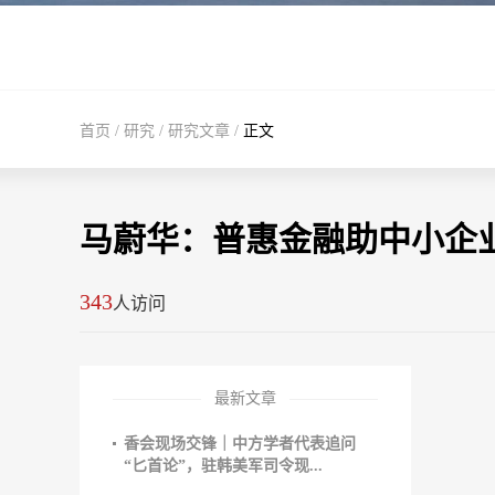
首页
/
研究
/
研究文章
/
正文
马蔚华：普惠金融助中小企
343
人访问
最新文章
香会现场交锋｜中方学者代表追问
“匕首论”，驻韩美军司令现...