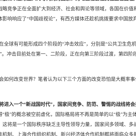
战略竞争正在全面扩大到经济、社会和舆论等领域，各国在价值
体影响响应了“中国歧视论”，有西方媒体还趁机挑拨要求中国放
在全球有可能形成四个阶段的“冲击效应”，分别是“公共卫生危机
机”。冲击目前处在第一、二阶段，正在向第三阶段过渡，第四阶
会如何改变世界？笔者认为以下三个方面的改变恐怕是大概率事
将进入一个“新战国时代”，国家间竞争、防范、警惕的战线将
得“极”的概念被空前虚化，国际格局将不再是简单的以“极”为
。这将是一个国际秩序缺乏主导性领导力量，国家间多领域、多战
作机制、上海合作组织机制、新兴经济体合作机制都将面临众多新