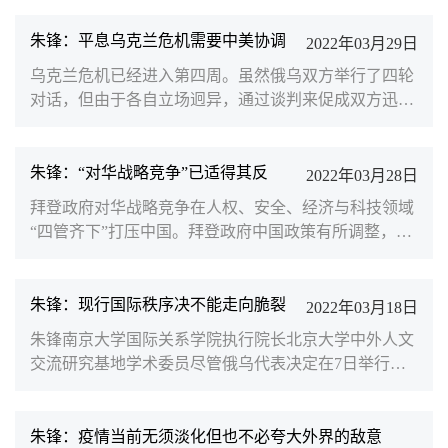
间。2017年12月，特朗普政府公布《国家安全战略》报
告，中国被美国定义为最大的“战略竞争对手”，美国对
朱锋：平息乌克兰危机需要中美协调
2022年03月29日
华战略开始全面转向“涉华战略竞争”。拜登政府上台之
乌克兰危机已经进入第四周。虽然俄乌双方举行了四轮
后，尽管对特朗普的内政外交做出了重大调整，但在对
对话，但由于各自立场迥异，通过谈判来促成双方迅速
华关系上仍基本沿袭了上届政府的思维和套路，在诸多
停火、达成外交解决的可能性短期内似乎并不乐观。乌
打压中国的...
克兰危机的性质不仅是俄乌冲突，更是欧洲地区安全秩
序自冷战结束30年来的历史性崩溃。乌克兰在部分地区
朱锋：“对华战略竞争”已适得其反
2022年03月28日
“纳粹化”、反俄极端化以及急于“西方化”等问题上对俄
拜登政府对华战略竞争在人权、安全、经济与科技领域
罗斯造成的威胁是客观存在的。但正如习近平主席在3
“四管齐下”打压中国。拜登政府中国政策有所调整，提
月18日同美国总统拜登视频通话中所指出的，“国家关
出中美经济“再挂钩”（此前，北京大学国际关系学院教
系不能走到...
授、中外人文交流研究基地执行主任王栋曾在Foreign
Affairs上发表文章，深度解读中美“再挂钩”，点击链接
朱锋：现行国际秩序决不能走向脆裂
2022年03月18日
查看文章详情）、扩大和延续两国对话渠道等建议，更
朱锋南京大学国际关系学院执行院长北京大学中外人文
多的是为了有效配置国内资源、缓解高通胀和整合盟友
交流研究基地学术委员尽管俄乌代表决定在7日举行第
关系。在关键性的高科技领域美国企图对中国形成全面
三轮谈判，但军事冲突仍未停止，乌克兰危机仍在持续
围堵的...
发酵。事实上，此次危机从一开始就是美欧势力与俄罗
斯在欧洲大陆关键地缘战略点上的观念之争、力量之争
朱锋：疫情当前无须淡化但也不必夸大外界的敌意