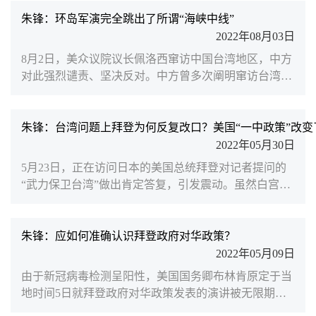
党和中国人民追求祖国统一的坚定意志和坚强决心，阐
述中国共产党和中国政府在新时代推进实现祖国统一的
朱锋：环岛军演完全跳出了所谓“海峡中线”
立场和政策。南京大学国际关系学院执行院长、北京大
2022年08月03日
学中外人文交流研究基地学术委员朱锋于8月5日在《环
8月2日，美众议院议长佩洛西窜访中国台湾地区，中方
球时报》撰文指出台湾问题再度陷入危机的根本原因是
对此强烈谴责、坚决反对。中方曾多次阐明窜访台湾的
美国政治精英近...
严重后果，但佩洛西明知故犯，恶意挑衅制造危机，严
重违反一个中国原则和中美三个联合公报规定，严重冲
击中美关系政治基础，严重破坏中美两国两军关系。南
朱锋：台湾问题上拜登为何反复改口？美国“一中政策”改变
京大学国际关系学院执行院长、北京大学中外人文交流
2022年05月30日
研究基地学术委员朱锋就此在凤凰网发文，深度解读这
5月23日，正在访问日本的美国总统拜登对记者提问的
一事件。佩洛西到台湾窜访，反映了美国作为唯一的超
“武力保卫台湾”做出肯定答复，引发震动。虽然白宫官
级大国在言行...
员和拜登本人事后均做出了澄清，但拜登本人在台湾问
题上屡屡“失言”，也令外界对美国涉台政策的未来走势
感到担忧。拜登屡次高调打出“台湾牌”究竟意欲何为？
朱锋：应如何准确认识拜登政府对华政策？
美国的“一中政策”真的会被改变吗？面对美国的咄咄逼
2022年05月09日
人，中国又应如何应对？南京大学国际关系学院执行院
由于新冠病毒检测呈阳性，美国国务卿布林肯原定于当
长、北京大学中外人文交流研究基地学术委员朱锋就此
地时间5日就拜登政府对华政策发表的演讲被无限期推
接受凤...
迟。这让拜登政府揭开新的对华政策面纱又多了一些时