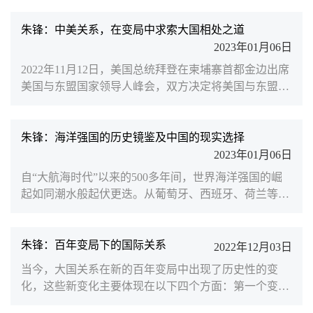
至于此事是否会升级为危机，将取决于美方在搜集和鉴
定后的判断和结论。如果进一步放大“中国威胁”，将是
朱锋：中美关系，在变局中求索大国相处之道
酿成中美新对抗的危险前兆。对此，我们一方面要坚决
2023年01月06日
斗争，另一方面中美关系不能被美国政客的私利和情绪
2022年11月12日，美国总统拜登在柬埔寨首都金边出席
化行动牵着鼻子走。2. 飞艇事件凸显出中美建好“护栏”
美国与东盟国家领导人峰会，双方决定将美国与东盟关
的重要...
系升级为全面战略伙伴关系。（图源/世界知识）拜登政
府多管齐下的遏华举措2022年的美国对华政策呈现出以
下特点。首先，乌克兰危机没有转移美国对中国的全方
朱锋：海洋强国的历史镜鉴及中国的现实选择
位战略关注，美国继续锁定中国为其最大的“战略竞争
2023年01月06日
对手”，10月拜登政府发表的《美国国家安全战略》报
自“大航海时代”以来的500多年间，世界海洋强国的崛
告和《美国国防战略》报告更是恫言中国是当今世界
起如同潮水般起伏更迭。从葡萄牙、西班牙、荷兰等早
“唯一既有意图...
期海洋强国崛起到英国成为世界领先的海洋霸主，再到
二战后美国全球海洋霸权地位的确立，欧美国家工业化
起步和发展的历史，就是海洋经略和海洋扩张的历史，
朱锋：百年变局下的国际关系
2022年12月03日
更是经典的海洋强国兴衰起伏的历史。中国共产党第十
当今，大国关系在新的百年变局中出现了历史性的变
八次全国代表大会首次提出了海洋强国战略，建设海洋
化，这些新变化主要体现在以下四个方面：第一个变化
强国首次成为中国特色社会主义事业的重要组成部分。
体现在冷战结束后世界进入了一个新的全球化时代。大
实施这一重要...