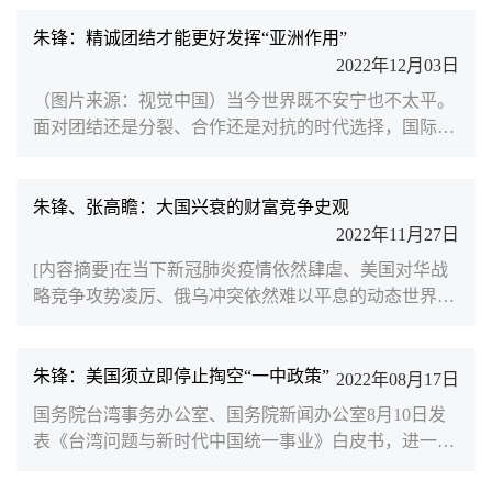
国关系往往被认为既有冲突又有竞争，然而一个很重要
的问题是：冲突更重要，还是合作更重要？尤其是随着
朱锋：精诚团结才能更好发挥“亚洲作用”
苏联解体，中美关系的合作性不断成长，全球化时代大
2022年12月03日
国关系的本质已经开始远离所谓的大国对抗。但如今，
（图片来源：视觉中国）当今世界既不安宁也不太平。
过去经常定义大国关系最本质特征的“大国对抗”又在重
面对团结还是分裂、合作还是对抗的时代选择，国际社
新回归。今天...
会期待亚洲发挥好引领作用。最近两周，东盟国家相继
主办东盟峰会及东亚合作领导人系列会议、二十国集团
（G20）峰会、亚太经合组织（APEC）领导人非正式
朱锋、张高瞻：大国兴衰的财富竞争史观
会议等三场重要多边会议，让世界聚焦“亚洲时刻”。最
2022年11月27日
近两周，随着东盟峰会及东亚合作领导人系列会议、二
[内容摘要]在当下新冠肺炎疫情依然肆虐、美国对华战
十国集团（G20）峰会以及亚太经合组织（APEC）领
略竞争攻势凌厉、俄乌冲突依然难以平息的动态世界格
导人非正式会议陆...
局中，美国传奇投资人、桥水基金创始人瑞·达利欧的
著作《原则：应对变化中的世界秩序》为读者解读国际
政治提供了全新的视角。全书从政治学、经济学和金融
朱锋：美国须立即停止掏空“一中政策”
2022年08月17日
学的角度出发，梳理回顾了人类近代历史上的几个主要
国务院台湾事务办公室、国务院新闻办公室8月10日发
动荡时期，总结了国家间绵绵不息的权力、利益和财富
表《台湾问题与新时代中国统一事业》白皮书，进一步
竞争中的规律和曾经不断使用的各种教条和原则。在这
重申台湾是中国的一部分的事实和现状，展现中国共产
本视角恢宏的著...