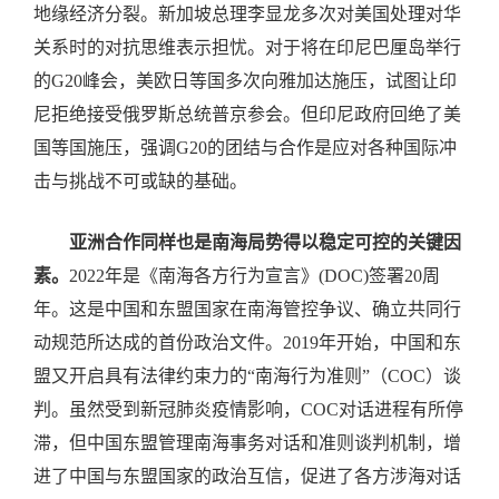
地缘经济分裂。新加坡总理李显龙多次对美国处理对华
关系时的对抗思维表示担忧。对于将在印尼巴厘岛举行
的G20峰会，美欧日等国多次向雅加达施压，试图让印
尼拒绝接受俄罗斯总统普京参会。但印尼政府回绝了美
国等国施压，强调G20的团结与合作是应对各种国际冲
击与挑战不可或缺的基础。
亚洲合作同样也是南海局势得以稳定可控的关键因
素。
2022年是《南海各方行为宣言》(DOC)签署20周
年。这是中国和东盟国家在南海管控争议、确立共同行
动规范所达成的首份政治文件。2019年开始，中国和东
盟又开启具有法律约束力的“南海行为准则”（COC）谈
判。虽然受到新冠肺炎疫情影响，COC对话进程有所停
滞，但中国东盟管理南海事务对话和准则谈判机制，增
进了中国与东盟国家的政治互信，促进了各方涉海对话