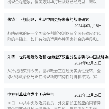
出现企稳迹象，但美方对华打压战略已经成型，难以出
现实质性变化，加之今年大选因素，美国势必继续强硬
攻击中国。美国将继续以亚太作为安全战略重点，通过
盟友力量加剧“阵营对抗”，同时在高科技等领域加强出
朱锋：正视问题，实现中国更好未来的战略研究
口管制，遏制中国发展。对此，南京大学国际关系学院
2024年03月18日
执行院长、北京大学中外人文交流研究基地学术委员朱
战略研究的是一个国家在判断预测以及全面有效应对风
锋撰文指出，中国应持续推进高质量发展和高质量开
险的基础上，如何有效的运用各种国家社会的手段和筹
放，走好国内...
码实现自己目标。关于这一课题，南京大学国际关系学
院执行院长、北京大学中外人文交流研究基地学术委员
朱锋发文指出，为达到实现民族复兴的伟大目标，我国
朱锋：世界地缘政治和地缘经济双重分裂态势与中国战略选
战略研究必须建立在四个基本的研究基础上。
2024年02月21日
从冷战结束到今天，世界政治正在经历实质性逆转，全
球地缘政治格局正在出现新的结构性对抗和冲突。究其
根本原因，正是世界百年未有之大变局的持续激荡。随
着以中国为代表的新兴市场国家和发展中国家的群体性
崛起，全球力量结构出现了“东升西降”的历史性态势。
中方对菲律宾发出明确警告
2023年12月26日
自大航海时代和第一次工业革命以来全球财富、权力、
20日，中共中央政治局委员、外交部长王毅应约同菲律
技术的美欧“中心主义”虽然有所下降，但全球力量分配
宾外交部长马纳罗通电话。王毅说，当前中菲关系面临