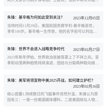
依然处于“西强东弱”的转型期。当前，由于地缘政治形
严重困难，根源在于菲方改变了迄今的政策立场，背弃
势紧张...
了自己作出的承诺，不断在海上挑衅滋事，损害中方的
正当合法权利。“中菲关系已站在十字路口，面临何去
朱锋：基辛格为何如此受到关注？
2023年12月05日
何从的选择，菲方务必要慎重行事。”王毅说。近来，
当地时间11月29日，美国前国务卿亨利·基辛格逝世，
菲律宾在南海屡屡生事，不断在中国南沙群岛仁爱礁海
享年100岁。基辛格一生传奇，他的名字前可以列出一
域侵权挑衅，并持续散布虚假信息，渲染炒作，抹黑中
长串定语：“现实主义大家”“美国历史上最伟大的国务
国。不久前，...
卿”“中国人民的老朋友和好朋友”……因为他是“持久和
平、稳定、繁荣和全球秩序时代的‘建筑师’”。2017年，
朱锋：世界不会进入战略竞争时代
2023年02月27日
美国前国务卿基辛格博士在纽约出席中美大学校长和智
2023年新年伊始，世界政治就被笼罩上了不祥之兆。变
库论坛并致辞。基辛格强调，美中别无选择，必须合
革和动荡两种趋势持续演进，团结与分裂两种取向继续
作。刁海洋 摄斯人已逝，风范犹存。曾与基辛格博士有
相互激荡。美欧多国同意向乌克兰提供先进主战坦克，
数面之...
令俄乌冲突走向升级；在此之前，日本首相岸田文雄访
问美国，与拜登总统会晤后发表联合声明称“全球进入
朱锋：美军将领宣称中美2025开战，如何建立护栏？
了战略竞争时代”。这一提法意味着华盛顿不仅要将“战
2023年02月16日
略竞争”强加给中国，更是企图强加给世界。竞争是社
核心提要1.持续数日的飞艇事件突然升温，朱锋认为原
会生活的常态，竞争更是人类进步的动力。但在美国的
因有三：一是一份美国媒体爆料，二是美国政坛人物的
话语语境中...
操作，三是美国国内的“中国威胁论”舆情的大肆炒作。