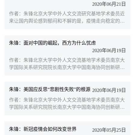
和意志之争。目前，乌克兰危机的溢出效应已经开始显
2020年06月21日
现，以联合国为中心的全球治理机制正面临脆裂的风
作者：朱锋北京大学中外人文交流研究基地学术委员近
险。自俄乌军事冲突爆发后，美西方不仅没有反思乌克
来让国内舆论感到郁闷和不解的是，疫情走向稳定的中
兰危机为何持...
国满怀善意尽可能地帮助其他国家抗疫，却遭到个别国
家的限制、白眼甚至拒绝。这些事情的发生究竟是有些
国家对中国产品刻意挑剔，还是在借助疫情推动新的
朱锋：面对中国的崛起，西方为什么忧虑
“反华”情绪？答案其实很简单，新冠疫情百年不遇，我
2020年06月19日
们需要看清世界、更需要看清自己。产品质量是善意的
作者：朱锋北京大学中外人文交流基地学术委员南京大
保障在当前环境下，可以理解供应链阻滞给中国生产商
学国际关系研究院院长南京大学中国南海协同创新研究
带来的困扰，...
中心执行主任【摘要】中国是近30年来世界政治中最具
和平主义特征的国家。中国过去30年从未在海外使用武
力、更没有卷入任何一场新的地区军事冲突。然而，西
朱锋：美国应反思“悲剧性失败”的根源
2020年06月19日
方国家对中国崛起的忧虑并不取决于中国对外关系的话
作者：朱锋北京大学中外人文交流基地学术委员南京大
语承诺，也不取决于中国对自身外交与国际行动的判断
学国际关系研究院院长南京大学中国南海协同创新研究
和认知。由于国际关系本身就是一种复杂的社会关系，
中心执行主任在二战后的国际关系历史中，世界上没有
各国对彼此的...
一个国家比美国更重要。今天，从GDP总量、科技创新
的活跃程度、教育和科学研究的普及以及制造业的高精
朱锋：新冠疫情会如何改变世界
2020年05月25日