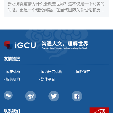
尖和军事实力，美国仍然是首屈一指的国家。然而，今
新冠肺炎疫情为什么会改变世界？这不仅是一个现实的
天对世界秩序和人类经济增长前景的潜在伤害，美国也
问题，更是一个理论问题。在当代国际关系理论和历史
将大大超越其他国家。日前，美国四任前总统奥巴马、
叙事中，少有从病毒疫情的角度总结瘟疫究竟会对人类
小布什、克林顿...
基本社会生活、国家间权力竞争和利益分配带来怎样的
改变。然而，此次新冠疫情已经扩散到世界上200多个
国家和地区，不分民族、国籍、性别、肤色和年龄，重
新书写了人类危机和灾难叙事，改变我们对世界政治的
理论认知和历史经验。具体来说，新冠疫情正从以下四
方面“前所未有”地改变世界：
友情链接
政府机构
国内研究机构
国外智库
相关机构
媒体平台
联系我们
订阅