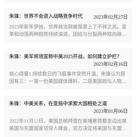
长串定语：“现实主义大家”“美国历史上最伟大的国务
国。不久前，...
卿”“中国人民的老朋友和好朋友”……因为他是“持久和
平、稳定、繁荣和全球秩序时代的‘建筑师’”。2017年，
朱锋：世界不会进入战略竞争时代
2023年02月27日
美国前国务卿基辛格博士在纽约出席中美大学校长和智
2023年新年伊始，世界政治就被笼罩上了不祥之兆。变
库论坛并致辞。基辛格强调，美中别无选择，必须合
革和动荡两种趋势持续演进，团结与分裂两种取向继续
作。刁海洋 摄斯人已逝，风范犹存。曾与基辛格博士有
相互激荡。美欧多国同意向乌克兰提供先进主战坦克，
数面之...
令俄乌冲突走向升级；在此之前，日本首相岸田文雄访
问美国，与拜登总统会晤后发表联合声明称“全球进入
朱锋：美军将领宣称中美2025开战，如何建立护栏？
了战略竞争时代”。这一提法意味着华盛顿不仅要将“战
2023年02月16日
略竞争”强加给中国，更是企图强加给世界。竞争是社
核心提要1.持续数日的飞艇事件突然升温，朱锋认为原
会生活的常态，竞争更是人类进步的动力。但在美国的
因有三：一是一份美国媒体爆料，二是美国政坛人物的
话语语境中...
操作，三是美国国内的“中国威胁论”舆情的大肆炒作。
至于此事是否会升级为危机，将取决于美方在搜集和鉴
定后的判断和结论。如果进一步放大“中国威胁”，将是
朱锋：中美关系，在变局中求索大国相处之道
酿成中美新对抗的危险前兆。对此，我们一方面要坚决
2023年01月06日
斗争，另一方面中美关系不能被美国政客的私利和情绪
2022年11月12日，美国总统拜登在柬埔寨首都金边出席
化行动牵着鼻子走。2. 飞艇事件凸显出中美建好“护栏”
美国与东盟国家领导人峰会，双方决定将美国与东盟关
的重要...
系升级为全面战略伙伴关系。（图源/世界知识）拜登政