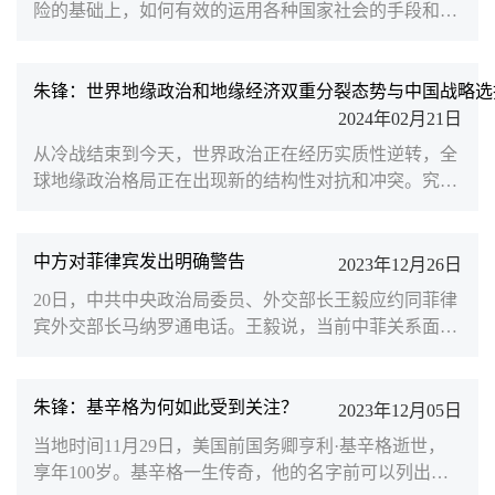
险的基础上，如何有效的运用各种国家社会的手段和筹
放，走好国内...
码实现自己目标。关于这一课题，南京大学国际关系学
院执行院长、北京大学中外人文交流研究基地学术委员
朱锋发文指出，为达到实现民族复兴的伟大目标，我国
朱锋：世界地缘政治和地缘经济双重分裂态势与中国战略选
战略研究必须建立在四个基本的研究基础上。
2024年02月21日
从冷战结束到今天，世界政治正在经历实质性逆转，全
球地缘政治格局正在出现新的结构性对抗和冲突。究其
根本原因，正是世界百年未有之大变局的持续激荡。随
着以中国为代表的新兴市场国家和发展中国家的群体性
崛起，全球力量结构出现了“东升西降”的历史性态势。
中方对菲律宾发出明确警告
2023年12月26日
自大航海时代和第一次工业革命以来全球财富、权力、
20日，中共中央政治局委员、外交部长王毅应约同菲律
技术的美欧“中心主义”虽然有所下降，但全球力量分配
宾外交部长马纳罗通电话。王毅说，当前中菲关系面临
依然处于“西强东弱”的转型期。当前，由于地缘政治形
严重困难，根源在于菲方改变了迄今的政策立场，背弃
势紧张...
了自己作出的承诺，不断在海上挑衅滋事，损害中方的
正当合法权利。“中菲关系已站在十字路口，面临何去
朱锋：基辛格为何如此受到关注？
2023年12月05日
何从的选择，菲方务必要慎重行事。”王毅说。近来，
当地时间11月29日，美国前国务卿亨利·基辛格逝世，
菲律宾在南海屡屡生事，不断在中国南沙群岛仁爱礁海
享年100岁。基辛格一生传奇，他的名字前可以列出一
域侵权挑衅，并持续散布虚假信息，渲染炒作，抹黑中