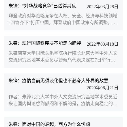
序自冷战结束30年来的历史性崩溃。乌克兰在部分地区
朱锋：“对华战略竞争”已适得其反
2022年03月28日
“纳粹化”、反俄极端化以及急于“西方化”等问题上对俄
拜登政府对华战略竞争在人权、安全、经济与科技领域
罗斯造成的威胁是客观存在的。但正如习近平主席在3
“四管齐下”打压中国。拜登政府中国政策有所调整，提
月18日同美国总统拜登视频通话中所指出的，“国家关
出中美经济“再挂钩”（此前，北京大学国际关系学院教
系不能走到...
授、中外人文交流研究基地执行主任王栋曾在Foreign
Affairs上发表文章，深度解读中美“再挂钩”，点击链接
朱锋：现行国际秩序决不能走向脆裂
2022年03月18日
查看文章详情）、扩大和延续两国对话渠道等建议，更
朱锋南京大学国际关系学院执行院长北京大学中外人文
多的是为了有效配置国内资源、缓解高通胀和整合盟友
交流研究基地学术委员尽管俄乌代表决定在7日举行第
关系。在关键性的高科技领域美国企图对中国形成全面
三轮谈判，但军事冲突仍未停止，乌克兰危机仍在持续
围堵的...
发酵。事实上，此次危机从一开始就是美欧势力与俄罗
斯在欧洲大陆关键地缘战略点上的观念之争、力量之争
朱锋：疫情当前无须淡化但也不必夸大外界的敌意
和意志之争。目前，乌克兰危机的溢出效应已经开始显
2020年06月21日
现，以联合国为中心的全球治理机制正面临脆裂的风
作者：朱锋北京大学中外人文交流研究基地学术委员近
险。自俄乌军事冲突爆发后，美西方不仅没有反思乌克
来让国内舆论感到郁闷和不解的是，疫情走向稳定的中
兰危机为何持...
国满怀善意尽可能地帮助其他国家抗疫，却遭到个别国
家的限制、白眼甚至拒绝。这些事情的发生究竟是有些
国家对中国产品刻意挑剔，还是在借助疫情推动新的
朱锋：面对中国的崛起，西方为什么忧虑