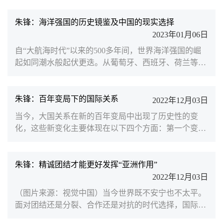
府多管齐下的遏华举措2022年的美国对华政策呈现出以
下特点。首先，乌克兰危机没有转移美国对中国的全方
朱锋：海洋强国的历史镜鉴及中国的现实选择
位战略关注，美国继续锁定中国为其最大的“战略竞争
2023年01月06日
对手”，10月拜登政府发表的《美国国家安全战略》报
自“大航海时代”以来的500多年间，世界海洋强国的崛
告和《美国国防战略》报告更是恫言中国是当今世界
起如同潮水般起伏更迭。从葡萄牙、西班牙、荷兰等早
“唯一既有意图...
期海洋强国崛起到英国成为世界领先的海洋霸主，再到
二战后美国全球海洋霸权地位的确立，欧美国家工业化
起步和发展的历史，就是海洋经略和海洋扩张的历史，
朱锋：百年变局下的国际关系
2022年12月03日
更是经典的海洋强国兴衰起伏的历史。中国共产党第十
当今，大国关系在新的百年变局中出现了历史性的变
八次全国代表大会首次提出了海洋强国战略，建设海洋
化，这些新变化主要体现在以下四个方面：第一个变化
强国首次成为中国特色社会主义事业的重要组成部分。
体现在冷战结束后世界进入了一个新的全球化时代。大
实施这一重要...
国关系往往被认为既有冲突又有竞争，然而一个很重要
的问题是：冲突更重要，还是合作更重要？尤其是随着
朱锋：精诚团结才能更好发挥“亚洲作用”
苏联解体，中美关系的合作性不断成长，全球化时代大
2022年12月03日
国关系的本质已经开始远离所谓的大国对抗。但如今，
（图片来源：视觉中国）当今世界既不安宁也不太平。
过去经常定义大国关系最本质特征的“大国对抗”又在重
面对团结还是分裂、合作还是对抗的时代选择，国际社
新回归。今天...
会期待亚洲发挥好引领作用。最近两周，东盟国家相继