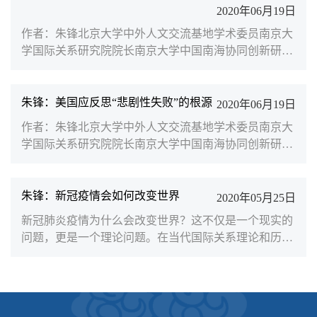
“反华”情绪？答案其实很简单，新冠疫情百年不遇，我
2020年06月19日
们需要看清世界、更需要看清自己。产品质量是善意的
作者：朱锋北京大学中外人文交流基地学术委员南京大
保障在当前环境下，可以理解供应链阻滞给中国生产商
学国际关系研究院院长南京大学中国南海协同创新研究
带来的困扰，...
中心执行主任【摘要】中国是近30年来世界政治中最具
和平主义特征的国家。中国过去30年从未在海外使用武
力、更没有卷入任何一场新的地区军事冲突。然而，西
朱锋：美国应反思“悲剧性失败”的根源
2020年06月19日
方国家对中国崛起的忧虑并不取决于中国对外关系的话
作者：朱锋北京大学中外人文交流基地学术委员南京大
语承诺，也不取决于中国对自身外交与国际行动的判断
学国际关系研究院院长南京大学中国南海协同创新研究
和认知。由于国际关系本身就是一种复杂的社会关系，
中心执行主任在二战后的国际关系历史中，世界上没有
各国对彼此的...
一个国家比美国更重要。今天，从GDP总量、科技创新
的活跃程度、教育和科学研究的普及以及制造业的高精
朱锋：新冠疫情会如何改变世界
2020年05月25日
尖和军事实力，美国仍然是首屈一指的国家。然而，今
新冠肺炎疫情为什么会改变世界？这不仅是一个现实的
天对世界秩序和人类经济增长前景的潜在伤害，美国也
问题，更是一个理论问题。在当代国际关系理论和历史
将大大超越其他国家。日前，美国四任前总统奥巴马、
叙事中，少有从病毒疫情的角度总结瘟疫究竟会对人类
小布什、克林顿...
基本社会生活、国家间权力竞争和利益分配带来怎样的
改变。然而，此次新冠疫情已经扩散到世界上200多个
国家和地区，不分民族、国籍、性别、肤色和年龄，重