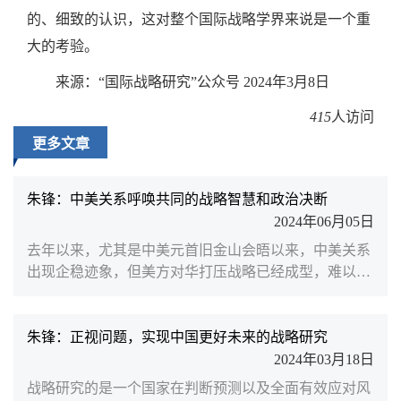
的、细致的认识，这对整个国际战略学界来说是一个重
大的考验。
来源：“国际战略研究”公众号 2024年3月8日
415
人访问
更多文章
朱锋：中美关系呼唤共同的战略智慧和政治决断
2024年06月05日
去年以来，尤其是中美元首旧金山会晤以来，中美关系
出现企稳迹象，但美方对华打压战略已经成型，难以出
现实质性变化，加之今年大选因素，美国势必继续强硬
攻击中国。美国将继续以亚太作为安全战略重点，通过
盟友力量加剧“阵营对抗”，同时在高科技等领域加强出
朱锋：正视问题，实现中国更好未来的战略研究
口管制，遏制中国发展。对此，南京大学国际关系学院
2024年03月18日
执行院长、北京大学中外人文交流研究基地学术委员朱
战略研究的是一个国家在判断预测以及全面有效应对风
锋撰文指出，中国应持续推进高质量发展和高质量开