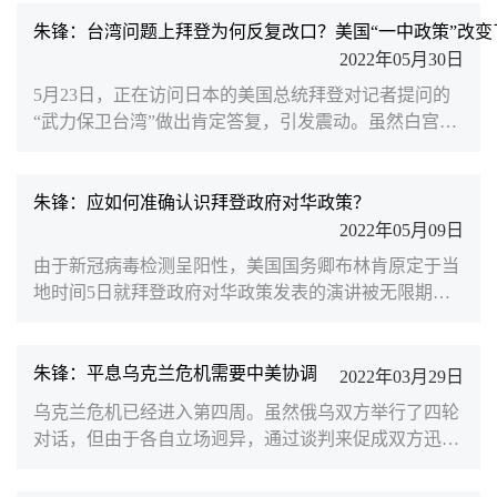
重违反一个中国原则和中美三个联合公报规定，严重冲
击中美关系政治基础，严重破坏中美两国两军关系。南
朱锋：台湾问题上拜登为何反复改口？美国“一中政策”改变
京大学国际关系学院执行院长、北京大学中外人文交流
2022年05月30日
研究基地学术委员朱锋就此在凤凰网发文，深度解读这
5月23日，正在访问日本的美国总统拜登对记者提问的
一事件。佩洛西到台湾窜访，反映了美国作为唯一的超
“武力保卫台湾”做出肯定答复，引发震动。虽然白宫官
级大国在言行...
员和拜登本人事后均做出了澄清，但拜登本人在台湾问
题上屡屡“失言”，也令外界对美国涉台政策的未来走势
感到担忧。拜登屡次高调打出“台湾牌”究竟意欲何为？
朱锋：应如何准确认识拜登政府对华政策？
美国的“一中政策”真的会被改变吗？面对美国的咄咄逼
2022年05月09日
人，中国又应如何应对？南京大学国际关系学院执行院
由于新冠病毒检测呈阳性，美国国务卿布林肯原定于当
长、北京大学中外人文交流研究基地学术委员朱锋就此
地时间5日就拜登政府对华政策发表的演讲被无限期推
接受凤...
迟。这让拜登政府揭开新的对华政策面纱又多了一些时
间。2017年12月，特朗普政府公布《国家安全战略》报
告，中国被美国定义为最大的“战略竞争对手”，美国对
朱锋：平息乌克兰危机需要中美协调
2022年03月29日
华战略开始全面转向“涉华战略竞争”。拜登政府上台之
乌克兰危机已经进入第四周。虽然俄乌双方举行了四轮
后，尽管对特朗普的内政外交做出了重大调整，但在对
对话，但由于各自立场迥异，通过谈判来促成双方迅速
华关系上仍基本沿袭了上届政府的思维和套路，在诸多
停火、达成外交解决的可能性短期内似乎并不乐观。乌
打压中国的...
克兰危机的性质不仅是俄乌冲突，更是欧洲地区安全秩