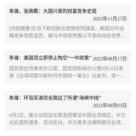
主办东盟峰会及东亚合作领导人系列会议、二十国集团
（G20）峰会、亚太经合组织（APEC）领导人非正式
朱锋、张高瞻：大国兴衰的财富竞争史观
会议等三场重要多边会议，让世界聚焦“亚洲时刻”。最
2022年11月27日
近两周，随着东盟峰会及东亚合作领导人系列会议、二
[内容摘要]在当下新冠肺炎疫情依然肆虐、美国对华战
十国集团（G20）峰会以及亚太经合组织（APEC）领
略竞争攻势凌厉、俄乌冲突依然难以平息的动态世界格
导人非正式会议陆...
局中，美国传奇投资人、桥水基金创始人瑞·达利欧的
著作《原则：应对变化中的世界秩序》为读者解读国际
政治提供了全新的视角。全书从政治学、经济学和金融
朱锋：美国须立即停止掏空“一中政策”
2022年08月17日
学的角度出发，梳理回顾了人类近代历史上的几个主要
国务院台湾事务办公室、国务院新闻办公室8月10日发
动荡时期，总结了国家间绵绵不息的权力、利益和财富
表《台湾问题与新时代中国统一事业》白皮书，进一步
竞争中的规律和曾经不断使用的各种教条和原则。在这
重申台湾是中国的一部分的事实和现状，展现中国共产
本视角恢宏的著...
党和中国人民追求祖国统一的坚定意志和坚强决心，阐
述中国共产党和中国政府在新时代推进实现祖国统一的
朱锋：环岛军演完全跳出了所谓“海峡中线”
立场和政策。南京大学国际关系学院执行院长、北京大
2022年08月03日
学中外人文交流研究基地学术委员朱锋于8月5日在《环
8月2日，美众议院议长佩洛西窜访中国台湾地区，中方
球时报》撰文指出台湾问题再度陷入危机的根本原因是
对此强烈谴责、坚决反对。中方曾多次阐明窜访台湾的
美国政治精英近...
严重后果，但佩洛西明知故犯，恶意挑衅制造危机，严