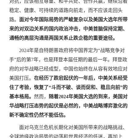
对抗，应该相互尊重、和平共处、合作共赢，继续沿着
稳定、健康、可持续的道路向前走，而不应该走回头
路。
面对今年国际局势的严峻复杂以及美国大选年所带
来的对双边关系的国内政治冲击，中美首脑保持定期、
通畅的高层沟通是两国关系止跌企稳的重要途径。
2024年是自特朗普政府将中国界定为“战略竞争对
手”后的第7年，也是拜登本届任期的最后一年。拜登政
府的对华战略已经成型，中国也始终在从容有效地应对
美国打压。
在经历了跌宕起伏的一年后，中美关系经受
住了考验，恢复了“斗而不破、谈而促和、稳且向前”的
基本格局。
然而，
随着2024年美国大选的到来，美国对
华战略打压态势的起伏是必然的，中美战略博弈激化的
新不确定性仍然不能低估。
面对乌克兰危机长期化对美国所带来的战略挑战、
全球地缘政治局势的动荡和世界经济的低迷，再加上