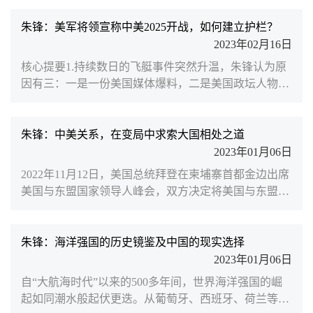
数面之...
令俄乌冲突走向升级；在此之前，日本首相岸田文雄访
问美国，与拜登总统会晤后发表联合声明称“全球进入
朱锋：美军将领宣称中美2025开战，如何建立护栏？
了战略竞争时代”。这一提法意味着华盛顿不仅要将“战
2023年02月16日
略竞争”强加给中国，更是企图强加给世界。竞争是社
核心提要1.持续数日的飞艇事件突然升温，朱锋认为原
会生活的常态，竞争更是人类进步的动力。但在美国的
因有三：一是一份美国媒体爆料，二是美国政坛人物的
话语语境中...
操作，三是美国国内的“中国威胁论”舆情的大肆炒作。
至于此事是否会升级为危机，将取决于美方在搜集和鉴
定后的判断和结论。如果进一步放大“中国威胁”，将是
朱锋：中美关系，在变局中求索大国相处之道
酿成中美新对抗的危险前兆。对此，我们一方面要坚决
2023年01月06日
斗争，另一方面中美关系不能被美国政客的私利和情绪
2022年11月12日，美国总统拜登在柬埔寨首都金边出席
化行动牵着鼻子走。2. 飞艇事件凸显出中美建好“护栏”
美国与东盟国家领导人峰会，双方决定将美国与东盟关
的重要...
系升级为全面战略伙伴关系。（图源/世界知识）拜登政
府多管齐下的遏华举措2022年的美国对华政策呈现出以
下特点。首先，乌克兰危机没有转移美国对中国的全方
朱锋：海洋强国的历史镜鉴及中国的现实选择
位战略关注，美国继续锁定中国为其最大的“战略竞争
2023年01月06日
对手”，10月拜登政府发表的《美国国家安全战略》报
自“大航海时代”以来的500多年间，世界海洋强国的崛
告和《美国国防战略》报告更是恫言中国是当今世界
起如同潮水般起伏更迭。从葡萄牙、西班牙、荷兰等早
“唯一既有意图...