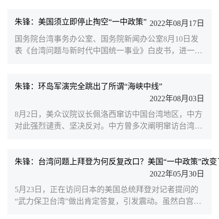
著作《原则：应对变化中的世界秩序》为读者解读国际
政治提供了全新的视角。全书从政治学、经济学和金融
朱锋：美国须立即停止掏空“一中政策”
2022年08月17日
学的角度出发，梳理回顾了人类近代历史上的几个主要
国务院台湾事务办公室、国务院新闻办公室8月10日发
动荡时期，总结了国家间绵绵不息的权力、利益和财富
表《台湾问题与新时代中国统一事业》白皮书，进一步
竞争中的规律和曾经不断使用的各种教条和原则。在这
重申台湾是中国的一部分的事实和现状，展现中国共产
本视角恢宏的著...
党和中国人民追求祖国统一的坚定意志和坚强决心，阐
述中国共产党和中国政府在新时代推进实现祖国统一的
朱锋：环岛军演完全跳出了所谓“海峡中线”
立场和政策。南京大学国际关系学院执行院长、北京大
2022年08月03日
学中外人文交流研究基地学术委员朱锋于8月5日在《环
8月2日，美众议院议长佩洛西窜访中国台湾地区，中方
球时报》撰文指出台湾问题再度陷入危机的根本原因是
对此强烈谴责、坚决反对。中方曾多次阐明窜访台湾的
美国政治精英近...
严重后果，但佩洛西明知故犯，恶意挑衅制造危机，严
重违反一个中国原则和中美三个联合公报规定，严重冲
击中美关系政治基础，严重破坏中美两国两军关系。南
朱锋：台湾问题上拜登为何反复改口？美国“一中政策”改变
京大学国际关系学院执行院长、北京大学中外人文交流
2022年05月30日
研究基地学术委员朱锋就此在凤凰网发文，深度解读这
5月23日，正在访问日本的美国总统拜登对记者提问的
一事件。佩洛西到台湾窜访，反映了美国作为唯一的超
“武力保卫台湾”做出肯定答复，引发震动。虽然白宫官
级大国在言行...
员和拜登本人事后均做出了澄清，但拜登本人在台湾问