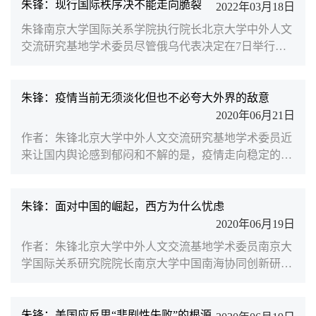
Affairs上发表文章，深度解读中美“再挂钩”，点击链接
朱锋：现行国际秩序决不能走向脆裂
2022年03月18日
查看文章详情）、扩大和延续两国对话渠道等建议，更
朱锋南京大学国际关系学院执行院长北京大学中外人文
多的是为了有效配置国内资源、缓解高通胀和整合盟友
交流研究基地学术委员尽管俄乌代表决定在7日举行第
关系。在关键性的高科技领域美国企图对中国形成全面
三轮谈判，但军事冲突仍未停止，乌克兰危机仍在持续
围堵的...
发酵。事实上，此次危机从一开始就是美欧势力与俄罗
斯在欧洲大陆关键地缘战略点上的观念之争、力量之争
朱锋：疫情当前无须淡化但也不必夸大外界的敌意
和意志之争。目前，乌克兰危机的溢出效应已经开始显
2020年06月21日
现，以联合国为中心的全球治理机制正面临脆裂的风
作者：朱锋北京大学中外人文交流研究基地学术委员近
险。自俄乌军事冲突爆发后，美西方不仅没有反思乌克
来让国内舆论感到郁闷和不解的是，疫情走向稳定的中
兰危机为何持...
国满怀善意尽可能地帮助其他国家抗疫，却遭到个别国
家的限制、白眼甚至拒绝。这些事情的发生究竟是有些
国家对中国产品刻意挑剔，还是在借助疫情推动新的
朱锋：面对中国的崛起，西方为什么忧虑
“反华”情绪？答案其实很简单，新冠疫情百年不遇，我
2020年06月19日
们需要看清世界、更需要看清自己。产品质量是善意的
作者：朱锋北京大学中外人文交流基地学术委员南京大
保障在当前环境下，可以理解供应链阻滞给中国生产商
学国际关系研究院院长南京大学中国南海协同创新研究
带来的困扰，...
中心执行主任【摘要】中国是近30年来世界政治中最具
和平主义特征的国家。中国过去30年从未在海外使用武
力、更没有卷入任何一场新的地区军事冲突。然而，西
朱锋：美国应反思“悲剧性失败”的根源