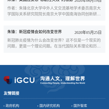
2020年06月19日
方国家对中国崛起的忧虑并不取决于中国对外关系的话
作者：朱锋北京大学中外人文交流基地学术委员南京大
语承诺，也不取决于中国对自身外交与国际行动的判断
学国际关系研究院院长南京大学中国南海协同创新研究
和认知。由于国际关系本身就是一种复杂的社会关系，
中心执行主任在二战后的国际关系历史中，世界上没有
各国对彼此的...
一个国家比美国更重要。今天，从GDP总量、科技创新
的活跃程度、教育和科学研究的普及以及制造业的高精
朱锋：新冠疫情会如何改变世界
2020年05月25日
尖和军事实力，美国仍然是首屈一指的国家。然而，今
新冠肺炎疫情为什么会改变世界？这不仅是一个现实的
天对世界秩序和人类经济增长前景的潜在伤害，美国也
问题，更是一个理论问题。在当代国际关系理论和历史
将大大超越其他国家。日前，美国四任前总统奥巴马、
叙事中，少有从病毒疫情的角度总结瘟疫究竟会对人类
小布什、克林顿...
基本社会生活、国家间权力竞争和利益分配带来怎样的
改变。然而，此次新冠疫情已经扩散到世界上200多个
国家和地区，不分民族、国籍、性别、肤色和年龄，重
新书写了人类危机和灾难叙事，改变我们对世界政治的
理论认知和历史经验。具体来说，新冠疫情正从以下四
方面“前所未有”地改变世界：
友情链接
政府机构
国内研究机构
国外智库