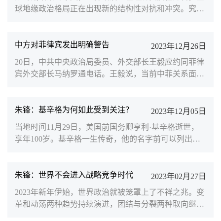
球地缘政治格局正在出现新的结构性对抗和冲突。究其
根本原因，正是世界百年未有之大变局的持续激荡。随
着以中国为代表的新兴市场国家和发展中国家的群体性
崛起，全球力量结构出现了“东升西降”的历史性态势。
中方对菲律宾发出明确警告
2023年12月26日
自大航海时代和第一次工业革命以来全球财富、权力、
20日，中共中央政治局委员、外交部长王毅应约同菲律
技术的美欧“中心主义”虽然有所下降，但全球力量分配
宾外交部长马纳罗通电话。王毅说，当前中菲关系面临
依然处于“西强东弱”的转型期。当前，由于地缘政治形
严重困难，根源在于菲方改变了迄今的政策立场，背弃
势紧张...
了自己作出的承诺，不断在海上挑衅滋事，损害中方的
正当合法权利。“中菲关系已站在十字路口，面临何去
朱锋：基辛格为何如此受到关注？
2023年12月05日
何从的选择，菲方务必要慎重行事。”王毅说。近来，
当地时间11月29日，美国前国务卿亨利·基辛格逝世，
菲律宾在南海屡屡生事，不断在中国南沙群岛仁爱礁海
享年100岁。基辛格一生传奇，他的名字前可以列出一
域侵权挑衅，并持续散布虚假信息，渲染炒作，抹黑中
长串定语：“现实主义大家”“美国历史上最伟大的国务
国。不久前，...
卿”“中国人民的老朋友和好朋友”……因为他是“持久和
平、稳定、繁荣和全球秩序时代的‘建筑师’”。2017年，
朱锋：世界不会进入战略竞争时代
2023年02月27日
美国前国务卿基辛格博士在纽约出席中美大学校长和智
2023年新年伊始，世界政治就被笼罩上了不祥之兆。变
库论坛并致辞。基辛格强调，美中别无选择，必须合
革和动荡两种趋势持续演进，团结与分裂两种取向继续
作。刁海洋 摄斯人已逝，风范犹存。曾与基辛格博士有
相互激荡。美欧多国同意向乌克兰提供先进主战坦克，