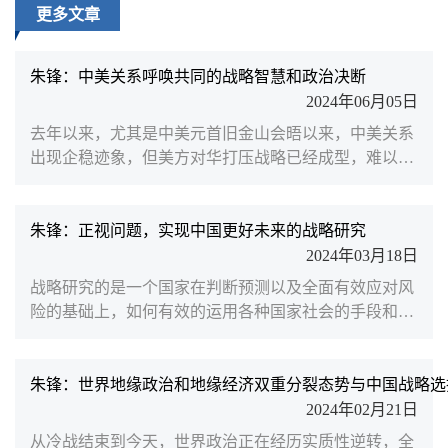
更多文章
朱锋：中美关系呼唤共同的战略智慧和政治决断
2024年06月05日
去年以来，尤其是中美元首旧金山会晤以来，中美关系
出现企稳迹象，但美方对华打压战略已经成型，难以出
现实质性变化，加之今年大选因素，美国势必继续强硬
攻击中国。美国将继续以亚太作为安全战略重点，通过
盟友力量加剧“阵营对抗”，同时在高科技等领域加强出
朱锋：正视问题，实现中国更好未来的战略研究
口管制，遏制中国发展。对此，南京大学国际关系学院
2024年03月18日
执行院长、北京大学中外人文交流研究基地学术委员朱
战略研究的是一个国家在判断预测以及全面有效应对风
锋撰文指出，中国应持续推进高质量发展和高质量开
险的基础上，如何有效的运用各种国家社会的手段和筹
放，走好国内...
码实现自己目标。关于这一课题，南京大学国际关系学
院执行院长、北京大学中外人文交流研究基地学术委员
朱锋发文指出，为达到实现民族复兴的伟大目标，我国
朱锋：世界地缘政治和地缘经济双重分裂态势与中国战略选
战略研究必须建立在四个基本的研究基础上。
2024年02月21日
从冷战结束到今天，世界政治正在经历实质性逆转，全