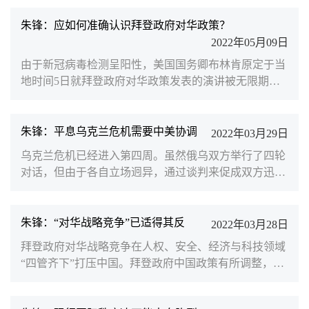
题上屡屡“失言”，也令外界对美国涉台政策的未来走势
感到担忧。拜登屡次高调打出“台湾牌”究竟意欲何为？
朱锋：应如何准确认识拜登政府对华政策？
美国的“一中政策”真的会被改变吗？面对美国的咄咄逼
2022年05月09日
人，中国又应如何应对？南京大学国际关系学院执行院
由于新冠病毒检测呈阳性，美国国务卿布林肯原定于当
长、北京大学中外人文交流研究基地学术委员朱锋就此
地时间5日就拜登政府对华政策发表的演讲被无限期推
接受凤...
迟。这让拜登政府揭开新的对华政策面纱又多了一些时
间。2017年12月，特朗普政府公布《国家安全战略》报
告，中国被美国定义为最大的“战略竞争对手”，美国对
朱锋：平息乌克兰危机需要中美协调
2022年03月29日
华战略开始全面转向“涉华战略竞争”。拜登政府上台之
乌克兰危机已经进入第四周。虽然俄乌双方举行了四轮
后，尽管对特朗普的内政外交做出了重大调整，但在对
对话，但由于各自立场迥异，通过谈判来促成双方迅速
华关系上仍基本沿袭了上届政府的思维和套路，在诸多
停火、达成外交解决的可能性短期内似乎并不乐观。乌
打压中国的...
克兰危机的性质不仅是俄乌冲突，更是欧洲地区安全秩
序自冷战结束30年来的历史性崩溃。乌克兰在部分地区
朱锋：“对华战略竞争”已适得其反
2022年03月28日
“纳粹化”、反俄极端化以及急于“西方化”等问题上对俄
拜登政府对华战略竞争在人权、安全、经济与科技领域
罗斯造成的威胁是客观存在的。但正如习近平主席在3
“四管齐下”打压中国。拜登政府中国政策有所调整，提
月18日同美国总统拜登视频通话中所指出的，“国家关
出中美经济“再挂钩”（此前，北京大学国际关系学院教
系不能走到...
授、中外人文交流研究基地执行主任王栋曾在Foreign