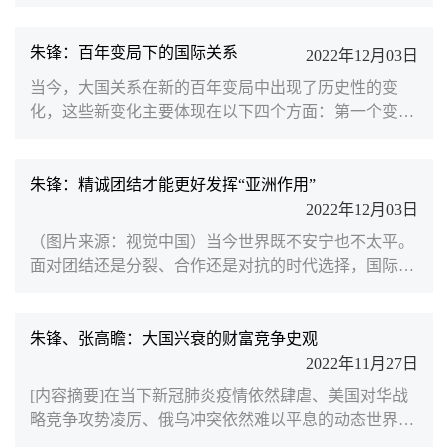
期海洋强国崛起到英国成为世界领先的海洋霸主，再到
二战后美国全球海洋霸权地位的确立，欧美国家工业化
起步和发展的历史，就是海洋经略和海洋扩张的历史，
朱锋：百年变局下的国际关系
2022年12月03日
更是经典的海洋强国兴衰起伏的历史。中国共产党第十
当今，大国关系在新的百年变局中出现了历史性的变
八次全国代表大会首次提出了海洋强国战略，建设海洋
化，这些新变化主要体现在以下四个方面：第一个变化
强国首次成为中国特色社会主义事业的重要组成部分。
体现在冷战结束后世界进入了一个新的全球化时代。大
实施这一重要...
国关系往往被认为既有冲突又有竞争，然而一个很重要
的问题是：冲突更重要，还是合作更重要？尤其是随着
朱锋：精诚团结才能更好发挥“亚洲作用”
苏联解体，中美关系的合作性不断成长，全球化时代大
2022年12月03日
国关系的本质已经开始远离所谓的大国对抗。但如今，
（图片来源：视觉中国）当今世界既不安宁也不太平。
过去经常定义大国关系最本质特征的“大国对抗”又在重
面对团结还是分裂、合作还是对抗的时代选择，国际社
新回归。今天...
会期待亚洲发挥好引领作用。最近两周，东盟国家相继
主办东盟峰会及东亚合作领导人系列会议、二十国集团
（G20）峰会、亚太经合组织（APEC）领导人非正式
朱锋、张高瞻：大国兴衰的财富竞争史观
会议等三场重要多边会议，让世界聚焦“亚洲时刻”。最
2022年11月27日
近两周，随着东盟峰会及东亚合作领导人系列会议、二
[内容摘要]在当下新冠肺炎疫情依然肆虐、美国对华战
十国集团（G20）峰会以及亚太经合组织（APEC）领
略竞争攻势凌厉、俄乌冲突依然难以平息的动态世界格
导人非正式会议陆...
局中，美国传奇投资人、桥水基金创始人瑞·达利欧的