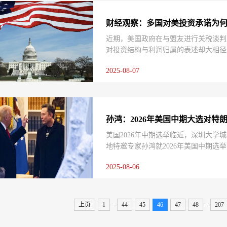
财经观察：多国对美投资承诺为何
近期，美国政府在与盟友进行关税谈判
对投资结构与利润归属的表述却大相径庭。
亿和6000亿美元，但多为贷款或担保
2025-08-07
民所有”。在这种表述错位下，外界纷
下的“注水游戏”，各国媒体表述不一。
孙鸿：2026年美国中期大选对特
美国2026年中期选举临近，深圳大
地特邀专家孙鸿就2026年美国中期
1986年至2022年美国中期选举的
2025-08-06
治经济动因。同时，孙鸿重点阐述了20
...
...
上页
1
44
45
46
47
48
207