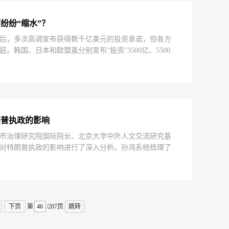
纷纷“缩水”？
后，多次高调宣布获得数千亿美元的投资承诺，但各方
韩国、日本和欧盟虽分别宣布“投资”3500亿、5500
，缺乏正式联合声明，美方则强调“绝大部分利润归美国人
纷质疑这些“投资”是否真能落地，又或只是政治意图主导
朗普执政的影响
学城市治理研究院国际院长、北京大学中外人文交流研究基
选举对特朗普执政的影响进行了深入分析。孙鸿系统梳理了
历史脉络，清晰呈现了不同阶段总统所属政党的席位得失与政
26年中期选举的运作机制与关键变量。
下页
第
/207页
跳转