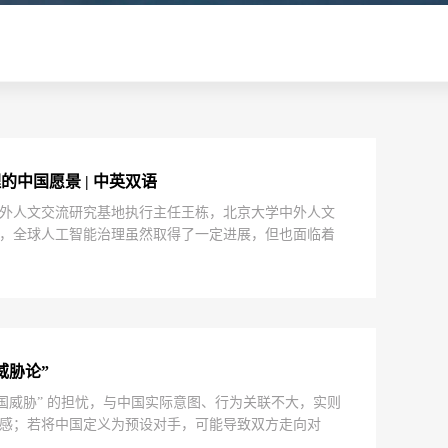
中国愿景 | 中英双语
外人文交流研究基地执行主任王栋，北京大学中外人文
，全球人工智能治理虽然取得了一定进展，但也面临着
性、前瞻性、包容性的人工智能治理体系。为应对人工
中国在2025年世界人工智能大会上系统阐述了其全球治
对抗，主张共同安全而非单边垄断，不仅回应了全球南
际社会提供了在治理分裂、信任缺失背景下可行的合作
威胁论”
国威胁” 的担忧，与中国实际意图、行为关联不大，实则
感；若将中国定义为预设对手，可能导致双方走向对
进教育文化交流、深化经济伙伴关系等务实措施，增进