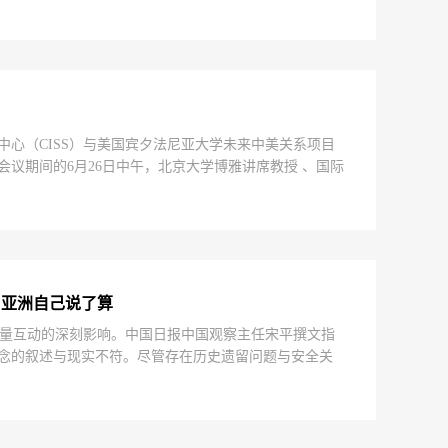
化教育层面的沟通以及学术交流，对于深入理解中国观
究中心（CISS）与美国宾夕法尼亚大学未来中美关系项目
会议期间的6月26日中午，北京大学博雅讲席教授 、国际
究基地特邀专家王缉思应邀与会发表了午餐演讲。在分
经历、故事与思考后，王缉思教授回答了与会的中美学
多困难的背景下，王缉思教授的发言引人思考，鼓舞人
由亚洲自己说了算
量互动的深刻影响。中国日报中国观察主任宋平撰文指
概念的叙述与现实不符。尽管存在历史遗留问题与安全关
话与合作管控分歧，区域一体化进程仍在持续推进。事
的持续干预，未来仍需在内外力量互动与自主发展之间