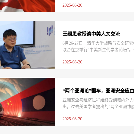
2025-08-20
中美互信与理解。尤其是进一步推进文
点意义重大。
王缉思教授谈中美人文交流
6月26-27日，清华大学战略与安全研
联合在京举行“中美新生代学者论坛”。
战略研究院创始院长、中外人文交流研
2025-08-20
享了过去几十年在中美人文交流方面的
者的提问。在中美人文交流仍然面临诸
心。
“两个亚洲论”翻车，亚洲安全应
亚洲安全与经济进程始终受到域内外力
出，过去美国学者提出的“两个亚洲”
切，目前多数亚洲国家仍倾向于通过对
2025-08-20
实表明，亚洲发展的真正障碍来自外部
寻求平衡。