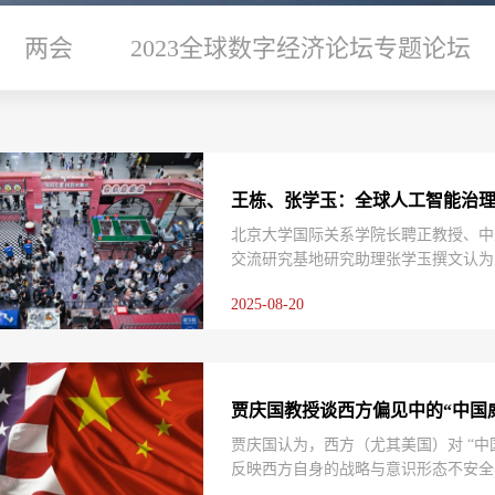
两会
2023全球数字经济论坛专题论坛
王栋、张学玉：全球人工智能治理的
北京大学国际关系学院长聘正教授、中
交流研究基地研究助理张学玉撰文认为
结构性张力与挑战，因此需要构建系统
2025-08-20
智能技术快速发展带来的变革与风险，
理主张。该理念强调协商对话而非技术
方国家对公平技术秩序的呼吁，也为国
路径。
贾庆国教授谈西方偏见中的“中国
贾庆国认为，西方（尤其美国）对 “中
反映西方自身的战略与意识形态不安全
抗。贾庆国呼吁通过扩大外交渠道、促